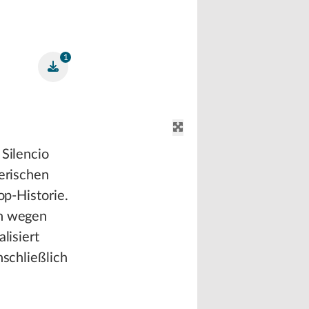
1
 Silencio
berischen
op-Historie.
rn wegen
lisiert
nschließlich