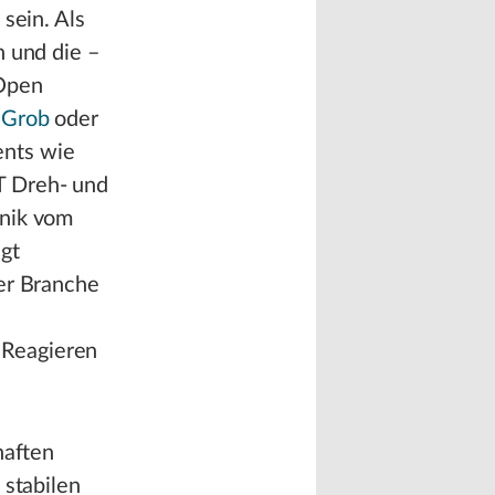
sein. Als
n und die –
‘Open
Grob
oder
ents wie
T Dreh- und
hnik vom
egt
rer Branche
 Reagieren
haften
 stabilen