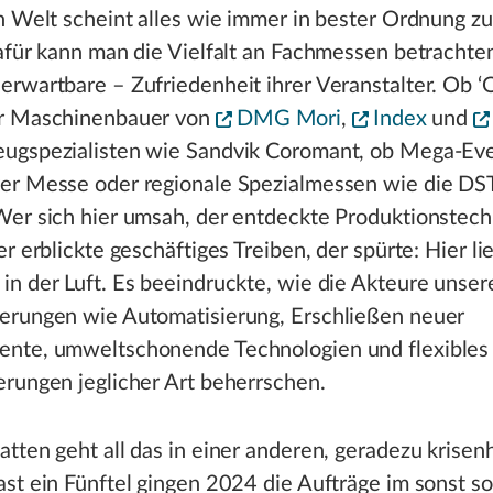
n Welt scheint alles wie immer in bester Ordnung zu 
afür kann man die Vielfalt an Fachmessen betrachte
erwartbare – Zufriedenheit ihrer Veranstalter. Ob 
r Maschinenbauer von
DMG Mori
,
Index
und
ugspezialisten wie Sandvik Coromant, ob Mega-Ev
er Messe oder regionale Spezialmessen wie die DS
Wer sich hier umsah, der entdeckte Produktionstec
er erblickte geschäftiges Treiben, der spürte: Hier li
n der Luft. Es beeindruckte, wie die Akteure unse
erungen wie Automatisierung, Erschließen neuer
nte, umweltschonende Technologien und flexibles
rungen jeglicher Art beherrschen.
tten geht all das in einer anderen, geradezu krisen
st ein Fünftel gingen 2024 die Aufträge im sonst so