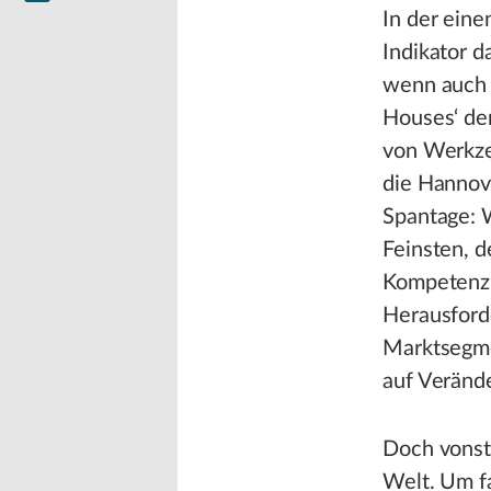
In der eine
Indikator d
wenn auch 
Houses‘ de
von Werkze
die Hannov
Spantage: 
Feinsten, d
Kompetenz i
Herausford
Marktsegme
auf Verände
Doch vonsta
Welt. Um fa