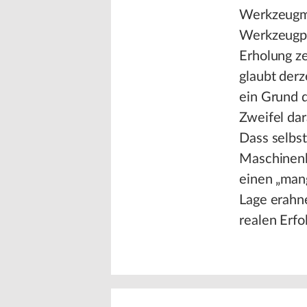
Werkzeugma
Werkzeugpr
Erholung z
glaubt der
ein Grund d
Zweifel dar
Dass selbs
Maschinenb
einen „mang
Lage erahne
realen Erfo