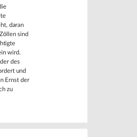
die
hte
ht, daran
Zöllen sind
htigte
in wird.
der des
ordert und
en Ernst der
ch zu