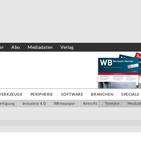
er
Abo
Mediadaten
Verlag
WERKZEUGE
PERIPHERIE
SOFTWARE
BRANCHEN
SPECIALS
ertigung
Industrie 4.0
Whitepaper
Retrofit
Termine
Mediat