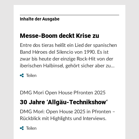
Inhalte der Ausgabe
Messe-Boom deckt Krise zu
Entre dos tieras heißt ein Lied der spanischen
Band Héroes del Silencio von 1990. Es ist
zwar bis heute der einzige Rock-Hit von der
iberischen Halbinsel, gehört sicher aber zu
den elektrisierendsten in der Pop-Historie.
Teilen
Aktuell kommt er einem aber nicht deshalb in
den Sinn, sondern wegen seines Titels, auf
DMG Mori Open House Pfronten 2025
Deutsch: Zwischen zwei Welten. Just dort
lokalisiert sich, wer auf das Geschehen in der
30 Jahre ‘Allgäu-Technikshow‘
Fertigungstechnik blickt, einschließlich der
DMG Mori: Open House 2025 in Pfronten –
spanenden.
Rückblick mit Highlights und Interviews.
Teilen