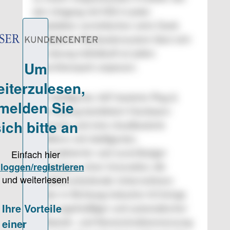
den Umgang mit KSS in jeder
Produktion vereinfachen wird. Dank
modularem Baukastensystem lässt sich
die Lösung individuell an jeden
Maschinenpark anpassen.
Die intelligente, IIoT-basierte Plug &
Play-Lösung kombiniert Hardware-
Elemente und eine cloudbasierte
Plattform mit intelligenter,
automatisierter und zuverlässiger
Messung zu einer Innovation, die
metallverarbeitende Unternehmen
weiter in Richtung Industrie 4.0 bringt.
Dank regelmäßiger und automatischer
Füllstands- und Konzentrationsmessung