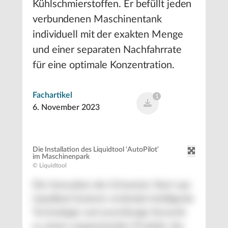
Kühlschmierstoffen. Er befüllt jeden
verbundenen Maschinentank
individuell mit der exakten Menge
und einer separaten Nachfahrrate
für eine optimale Konzentration.
Fachartikel
1
6. November 2023
Die Installation des Liquidtool ‘AutoPilot‘
im Maschinenpark
© Liquidtool
Die Innovation des Schweizer Start-ups
Liquidtool Systems verbindet intelligente
Technologie und zuverlässige Sensorik
zu einem wegweisenden Produkt, das