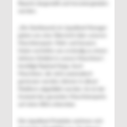
Reports dargestellt und heruntergeladen
werden.
„Die Dashboards im Liquidtool Manager
geben uns eine Übersicht über unseren
Maschinenpark. Mehr und bessere
Daten verhelfen uns erstmalig zu einem
tieferen Einblick in unsere Maschinen“,
bestätigt Raphael Kopp. Auch
Maschinen, die nicht automatisch
gemessen werden, können in dieser
Plattform abgebildet werden. So ist der
Zustand des gesamten Maschinenparks
auf einen Blick erkennbar.
Die Liquidtool-Produkte zeichnen sich