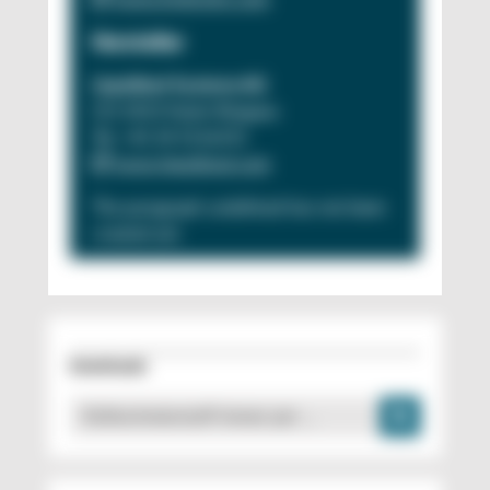
Hersteller
Liquidtool Systems AG
CH-3415 Hasle-Rüegsau
Tel. +41 34 5116151
www.liquidtool.com
The paragraph
undefined
has not been
created yet.
Downloads
Kühlschmierstoff immer per …