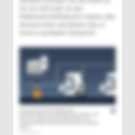
AutoPilot erleichtert uns die Arbeit, da
wir uns nicht mehr um den
Kühlschmierstoff kümmern müssen aber
dennoch sicher sein können, dass er
immer in perfektem Zustand ist.“
Schematische Darstellung der
Funktionalität des Liquidtool AutoPilot, mit
dem sich auch mehrere Maschinen mit
unterschiedlichen Konzentrationen befüllen
lassen
© Liquidtool