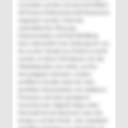
vermieden werden und durchschnittlich
40 Prozent Kühlschmierstoff-Konzentrat
eingespart werden. Dank der
automatisierten Messung,
Dokumentation und Tank-Befüllung
kann wöchentlich eine Zeitersparnis von
bis zu einer Stunde pro Schicht erreicht
werden. In dieser Zeit können sich die
Mitarbeitenden nun weiter um ihre
Kernaufgaben kümmern. Zudem
profitieren Kunden dank der stets
perfekten Konzentration von stabileren
Prozessen und einer geringeren
Ausschussrate. Raphael Kopp, Leiter
Mechanik bei der Bystronic Laser AG,
bringt es auf den Punkt: „Der Liquidtool