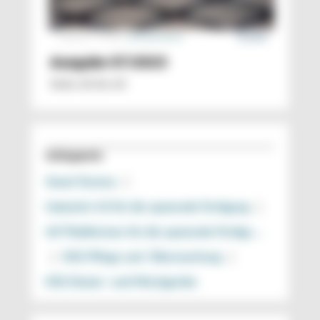
Ausgabe 07/2023
Seite: 62 bis 63
Schlagworte
Smart Factory
|
Industrie 4.0 für die spanende Fertigung
|
IoT-Plattformen für die spanende Fertigu …
|
KSS-Pflege und -Überwachung
|
KSS-Dosier- und Mischgeräte