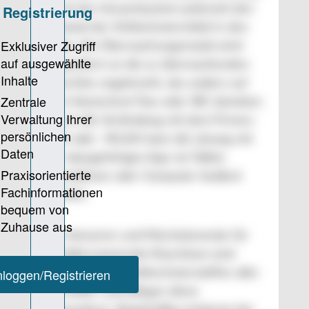
kennt das Gesamtsystem jederzeit den
Zustand der Kühlschmiermittel in den
Tanks. Ein Überwachungsmodul wird
magnetisch an die zu überwachenden
Maschine angebracht, das andere auf
dem Konzentrat-Fass oder IBC daneben.
Durch die Verbindung mit dem Firmen-
LAN oder -WLAN kann die Lösung mit
der dazugehörigen App via Tablet,
Smartphone oder Computer bedient
werden.
Die Sensoren und Mischelemente für
metallzerspanende Maschinen sind
kompatibel mit Kühlschmierstoffen aller
Hersteller und pflegen diese