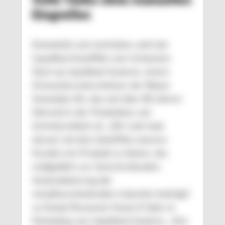
Eingreifen
Entwickelt und vertrieben wird der
Liquidtool AutoPilot vom Schweizer
Start-up Liquidtool Systems, einem
Schwesterunternehmen der Blaser
Swisslube AG, das seit über 80 Jahren
führend in der Produktion von
Schmiermitteln ist. „Wir sind stolz
darauf, mit dem AutoPilot unseren
Kunden ein Produkt zu bieten, das
maßgeblich zur fortschreitenden
Automatisierung der
metallverarbeitenden Industrie beiträgt“,
so Daniel Brawand, Head of Sales &
Marketing von Liquidtool Systems. „Der