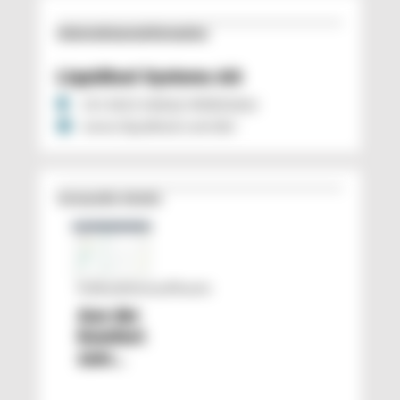
Unternehmens­information
Liquidtool Systems AG
CH 3415 HASLE-RÜEGSAU
www.liquidtool.com/de/
Verwandte Inhalte
Kalkulationssoftware
Aus der
Komfortzone
zum
Wettbewerbsvorteil