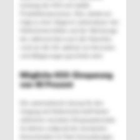
Leistung des KSS und stabile
Produktionsprozesse. Dies wiederum
trägt zu einer längeren Lebensdauer des
Kühlschmiermittels und der Werkzeuge
bei, während dem auch die Maschine
rund um die Uhr optimal vor Korrosion
und Ablagerungen geschützt wird.
Mögliche KSS-Einsparung
von 40 Prozent
Die automatisierte Lösung für den
Umgang mit Kühlschmierstoff bietet
zahlreiche messbare Einsparpotenziale.
So können aufgrund der konstanten
Konzentration im Tank Schwankungen