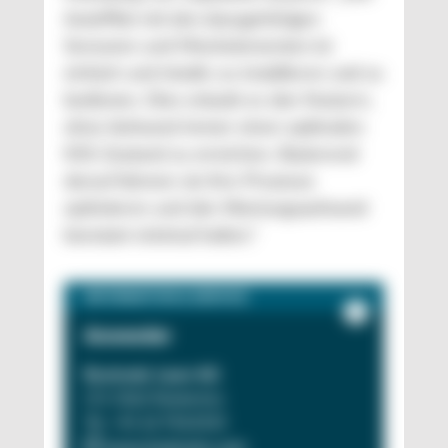
AutoPilot mit den dazugehörigen
Sensoren und Mischelementen ist
einfach und intuitiv zu installieren und zu
bedienen. Dies erlaubt es den Nutzern,
ohne Aufwand immer einen optimalen
KSS-Zustand zu erreichen. Basierend
darauf können sie ihre Prozesse
optimieren und den Wartungsaufwand
konstant minimal halten.“
INFORMATION & SERVICE
Anwender
Bystronic Laser AG
CH-3362 Niederönz
Tel. +41 62 9563333
www.bystronic.com