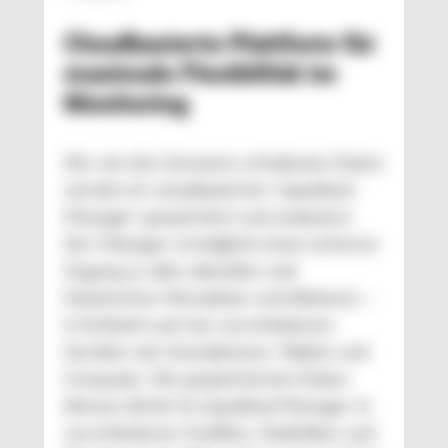
Cloudbasierte Plattform für
maximale Flexibilität im
Monitoring
Die von den Sensoren erhobenen Daten
werden im cloudbasierten ‘Liquidtool
Manager‘ gespeichert und analysiert.
Der Manager ermöglicht einen sicheren
Zugang zu allen aktuellen und
historischen Messdaten und Aktionen –
in Echtzeit und von verschiedenen
Geräten wie Smartphones, Tablets und
Computer. Die gespeicherten Daten
können direkt im Liquidtool Manager in
verschiedenen Grafiken, Statistiken und