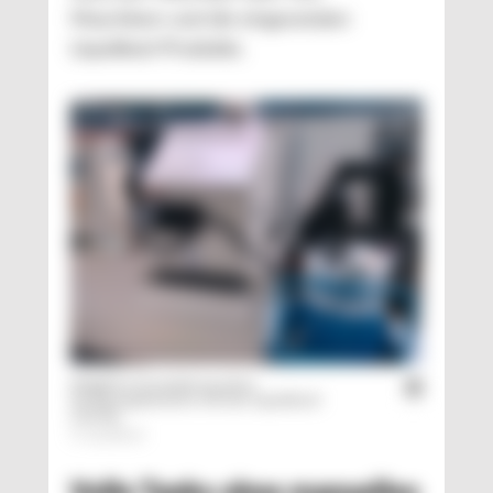
Maschinen und die eingesetzten
Liquidtool-Produkte.
Mögliche Ausstattung eines
Fertigungsbereichs mit der Liquidtool-
Lösung
© Liquidtool
Volle Tanks ohne manuelles