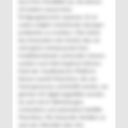
durch ihre Flexibilität aus. Sie können
sich jedem Layout eines
Fertigungsbereichs anpassen. Es ist
zudem möglich, bestehende Lösungen
problemlos zu erweitern. Dies bietet
den Anwendern den Vorteil, dass sie
nicht gleich zehntausende Euro
Installationskosten aufwenden müssen,
sondern auch klein beginnen können.
Dank der cloudbasierten Plattform
können sowohl Maschinen, die von
Hand gemessen und befüllt werden, am
gleichen Ort digital abgebildet werden,
als auch durch Rohrleitungen
verbundene und automatisch befüllte
Maschinen. Die Anwender behalten so
stets den Überblick über ihre