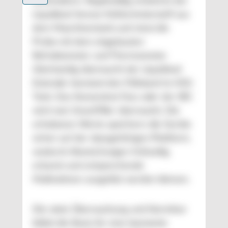
automatisch. Regelmäßig entnimmt der
Liquidtool-Sensor Kühlschmierstoff aus
dem Maschinentank und misst die
Probe mit dem eingebauten
Refraktometer und Thermometer.
Gleichzeitig überwacht der Liquidtool
Extender konstant den Füllstand im KSS-
Tank. Das Konzentrat-Fass oder der IBC
wird vom SmartFiller überwacht. Die
erhobenen Werte speichern die Geräte
sicher auf der dazugehörigen Plattform,
wodurch Abweichungen frühzeitig
erkannt und entsprechende
Maßnahmen ausgelöst werden können.
Die stete Überwachung und Korrektur
bildet die Basis für eine konstante