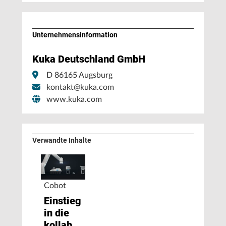
Unternehmens­information
Kuka Deutschland GmbH
D 86165 Augsburg
kontakt@kuka.com
www.kuka.com
Verwandte Inhalte
Cobot
Einstieg
in die
kollaborative