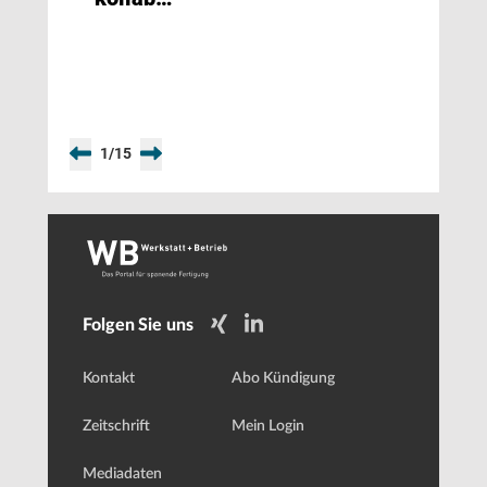
Robotik
mit
Leichtbau
und
Reinraumtauglichkeit
1
/
15
Folgen Sie uns
Kontakt
Abo Kündigung
Zeitschrift
Mein Login
Mediadaten