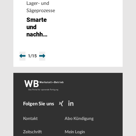
Lager- und
Sägeprozesse
Smarte
und
nachhaltige
Metall-
Anarbeitung
1
/
15
Folgen Sie uns
Kontakt
Abo Kündigung
Zeitschrift
Mein Login