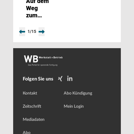
Auf dem
Weg
zum
Bilderbuch-
Span
1
/
15
Folgen Sie uns
Kontakt
Abo Kündigung
Zeitschrift
Mein Login
Mediadaten
Abo