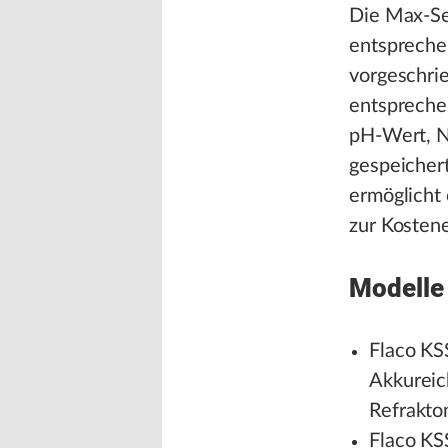
Die Max-Se
entspreche
vorgeschri
entspreche
pH-Wert, N
gespeicher
ermöglicht
zur Kostene
Modelle 
Flaco KS
Akkureic
Refrakto
Flaco KS