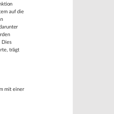
nktion
tem auf die
nn
darunter
erden
 Dies
te, trägt
m mit einer