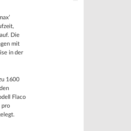
max’
fzeit,
auf. Die
ngen mit
se in der
 zu 1600
nden
dell Flaco
 pro
elegt.