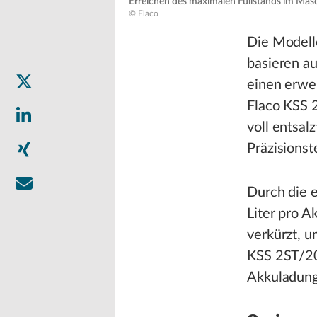
Erreichen des maximalen Füllstands im Mas
© Flaco
Die Modell
basieren au
einen erwei
Flaco KSS 
voll entsa
Präzisionst
Durch die 
Liter pro 
verkürzt, u
KSS 2ST/20
Akkuladung