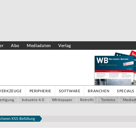
er
Abo
Mediadaten
Verlag
WERKZEUGE
PERIPHERIE
SOFTWARE
BRANCHEN
SPECIALS
ertigung
Industrie 4.0
Whitepaper
Retrofit
Termine
Mediat
sicheren KSS-Befüllung