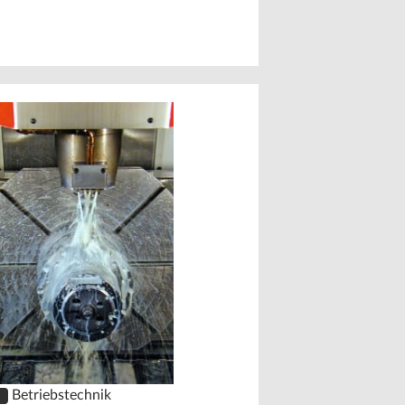
KSS-Forum Fel
PLUS
2019
Kunststoff im Ge
Betriebstechnik
S