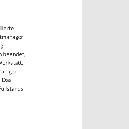
lierte
ktmanager
ng
ch beendet,
Werkstatt,
man gar
. Das
Füllstands