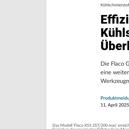
Kühlschmierst
Effiz
Kühl
Über
Die Flaco G
eine weiter
Werkzeugma
Produktmeld
11. April 2025
Das Modell ‘Flaco KSS 2ST/200 max’ errei