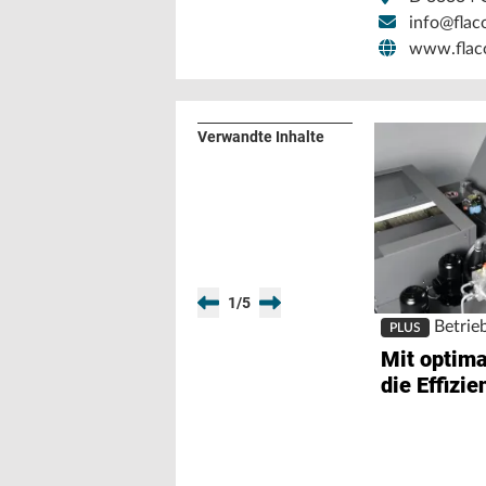
info@flac
www.flac
Verwandte Inhalte
1
/
5
Betrie
PLUS
Mit optim
die Effizie