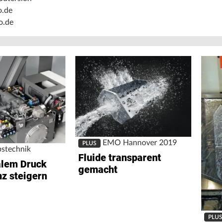
o.de
o.de
EMO Hannover 2019
PLUS
bstechnik
Fluide transparent
alem Druck
gemacht
nz steigern
PLU