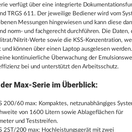
rie verfügt über eine integrierte Dokumentationsfu
nd TRGS 611. Der jeweilige Bediener wird vom Sys
ebenen Messungen hingewiesen und kann diese da
nd norm- und fachgerecht durchführen. Die Daten, 
itrat/Nitrit-Werte sowie die KSS-Konzentration, w
t und können über einen Laptop ausgelesen werden.
 eine kontinuierliche Überwachung der Emulsionswer
ffizienz bei und unterstützt den Arbeitsschutz.
der Max-Serie im Überblick:
S 200/60 max: Kompaktes, netzunabhängiges Syste
hweite von 1600 Litern sowie Ablageflächen für
meter und Teststreifen.
S 2ST/200 max: Hochleistungsgerät mit zwei