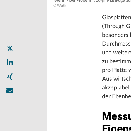
‘Werth Fiber Probe‘ mit 20-µm-Tastkugel 
© Werth
Glasplatte
(Through Gl
besonders 
Durchmesser
und weiter
zu bestimm
pro Platte 
Aus wirtsch
akzeptabel.
der Ebenhei
Messu
Eigen