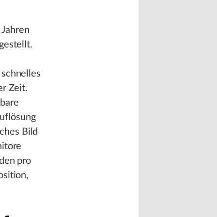
0 Jahren
estellt.
 schnelles
r Zeit.
gbare
uflösung
ches Bild
itore
rden pro
sition,