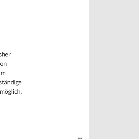
sher
von
em
ständige
möglich.