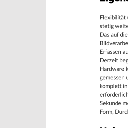
Flexibilitä
stetig weit
Das auf die
Bildverarbe
Erfassen au
Derzeit be
Hardware k
gemessen u
komplett in
erforderlic
Sekunde meh
Form, Durc