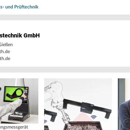
s- und Prüftechnik
stechnik GmbH
Gießen
th.de
h.de
tungsmessgerät