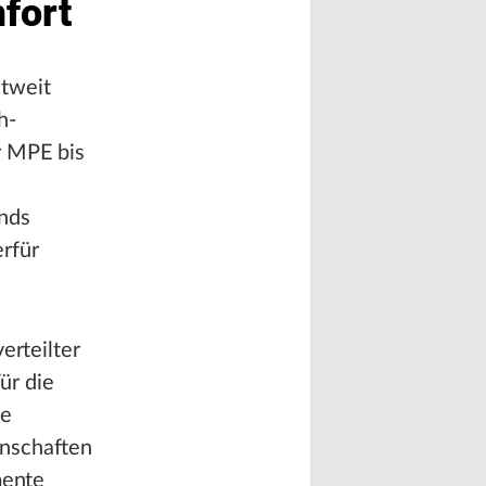
fort
ltweit
h-
r MPE bis
nds
rfür
erteilter
ür die
he
enschaften
mente