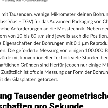
zur Messung von 40-µm-Bohrungen
n mit Tausenden, wenige Mikrometer kleinen Bohru
ass Vias – TGV) für das Advanced Packaging von Ch
hohe Anforderungen an die Messtechnik. Neben de
n von 10 bis 80 μm sind jeweils auch die Position,
e Eigenschaften der Bohrungen mit 0,1 µm Reproduz
en. Die geforderte Messung von einigen 100.000 
würde mit konventioneller Technik viele Stunden be
aftlichen Gründen sind hierfür jedoch nur einige M
 Zusätzlich ist oft die Messung der Form der Bohru
t der Glasplatten gefordert.
ng Tausender geometrisch
schaften pro Sekunde