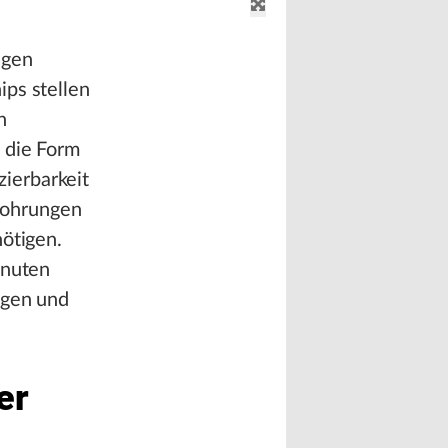
ngen
ips stellen
n
 die Form
ierbarkeit
Bohrungen
nötigen.
inuten
ngen und
er