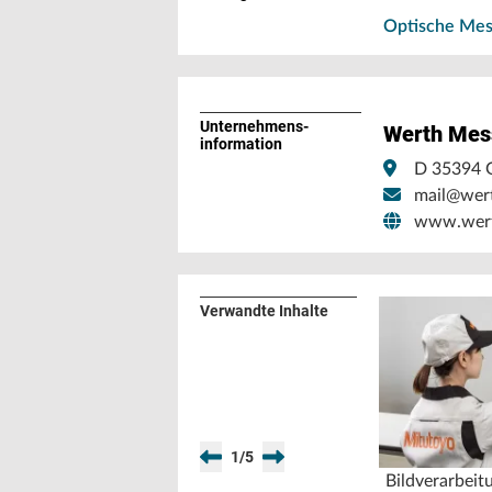
Optische Mes
Unternehmens­
Werth Mes
information
D 35394 
mail@wer
www.wert
Verwandte Inhalte
1
/
5
Bildverarbei