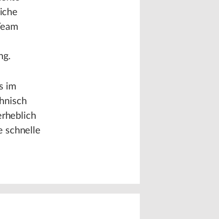
liche
Team
ng.
s im
hnisch
erheblich
e schnelle