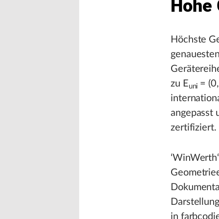
Hohe 
Höchste Ge
genauesten
Gerätereih
zu E
= (0
uni
internatio
angepasst 
zertifiziert.
‘WinWerth‘ 
Geometriee
Dokumentat
Darstellun
in farbcodi