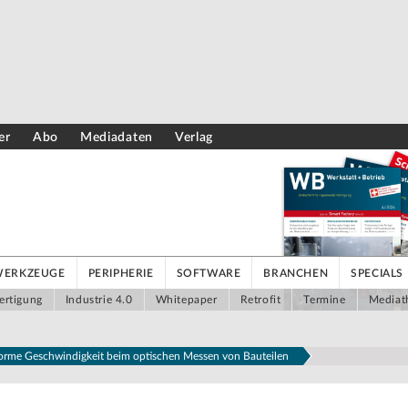
er
Abo
Mediadaten
Verlag
WERKZEUGE
PERIPHERIE
SOFTWARE
BRANCHEN
SPECIALS
ertigung
Industrie 4.0
Whitepaper
Retrofit
Termine
Mediat
norme Geschwindigkeit beim optischen Messen von Bauteilen