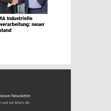
A Industrielle
dverarbeitung: neuer
stand
nlosen Newsletter
und wir liefern die
.