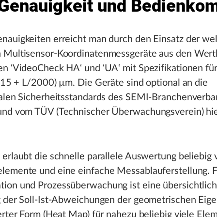
Genauigkeit und Bedienkom
nauigkeiten erreicht man durch den Einsatz der we
 Multisensor-Koordinatenmessgeräte aus den Wert
en ‘VideoCheck HA‘ und ‘UA‘ mit Spezifikationen fü
,15 + L/2000) µm. Die Geräte sind optional an die
nalen Sicherheitsstandards des SEMI-Branchenverba
und vom TÜV (Technischer Überwachungsverein) hie
erlaubt die schnelle parallele Auswertung beliebig v
lemente und eine einfache Messablauferstellung. F
ion und Prozessüberwachung ist eine übersichtlic
g der Soll-Ist-Abweichungen der geometrischen Eig
erter Form (Heat Map) für nahezu beliebig viele Ele