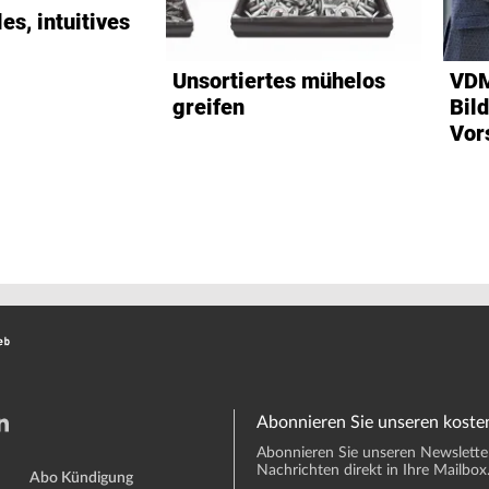
es, intuitives
Unsortiertes mühelos
VDM
greifen
Bil
Vor
Abonnieren Sie unseren koste
Abonnieren Sie unseren Newsletter 
Nachrichten direkt in Ihre Mailbox
Abo Kündigung