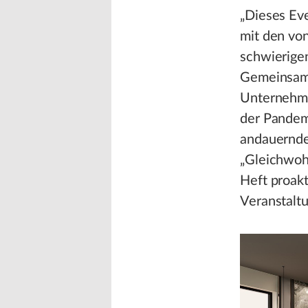
„Dieses Ev
mit den vo
schwierigen
Gemeinsam 
Unternehme
der Pandemi
andauernde
„Gleichwoh
Heft proakt
Veranstaltu