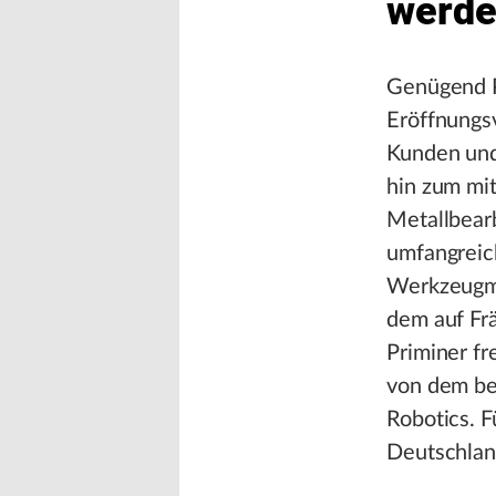
werde
Genügend Pl
Eröffnungs
Kunden und 
hin zum mi
Metallbear
umfangreic
Werkzeugma
dem auf Fr
Priminer f
von dem be
Robotics. F
Deutschlan