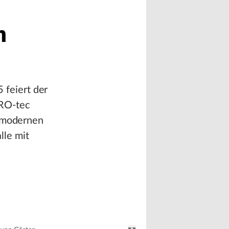
n
feiert der
ARO-tec
, modernen
lle mit