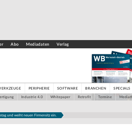
er
Abo
Mediadaten
Verlag
WERKZEUGE
PERIPHERIE
SOFTWARE
BRANCHEN
SPECIALS
ertigung
Industrie 4.0
Whitepaper
Retrofit
Termine
Mediat
tstag und weiht neuen Firmensitz ein.