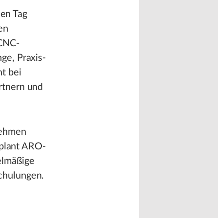
sen Tag
en
 CNC-
ge, Praxis-
t bei
rtnern und
nehmen
 plant ARO-
elmäßige
chulungen.