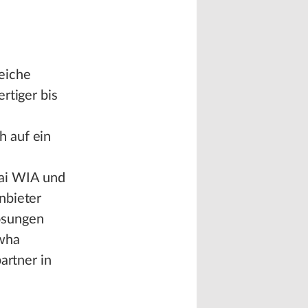
eiche
rtiger bis
h auf ein
ai WIA und
nbieter
ösungen
wha
artner in