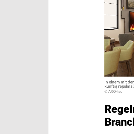
In einem mit d
künftig regelm
© ARO-tec
Regel
Branc