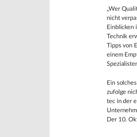
„Wer Qualit
nicht verp
Einblicken
Technik er
Tipps von 
einem Empf
Spezialist
Ein solche
zufolge nic
tec in der
Unternehme
Der 10. Okt