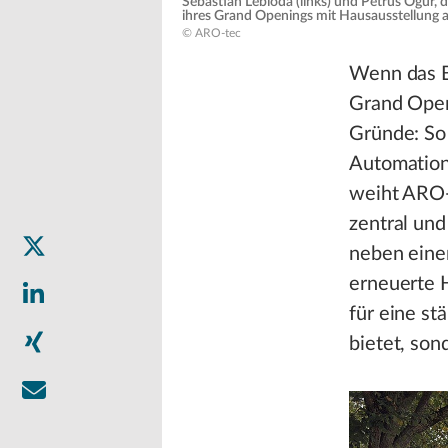
Sebastian Lebioda (links) und Petrus Ogur, 
ihres Grand Openings mit Hausausstellung
© ARO-tec
Wenn das B
Grand Open
Gründe: So
Automation
weiht ARO-
zentral un
neben eine
erneuerte H
für eine st
bietet, son