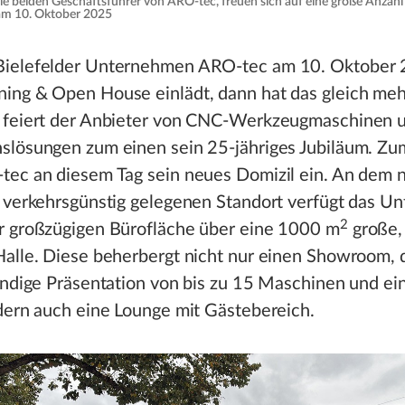
die beiden Geschäftsführer von ARO-tec, freuen sich auf eine große Anzah
 am 10. Oktober 2025
ielefelder Unternehmen ARO-tec am 10. Oktober
ing & Open House einlädt, dann hat das gleich me
 feiert der Anbieter von CNC-Werkzeugmaschinen 
slösungen zum einen sein 25-jähriges Jubiläum. Z
tec an diesem Tag sein neues Domizil ein. An dem 
d verkehrsgünstig gelegenen Standort verfügt das 
2
r großzügigen Bürofläche über eine 1000 m
große,
alle. Diese beherbergt nicht nur einen Showroom, d
ändige Präsentation von bis zu 15 Maschinen und ei
dern auch eine Lounge mit Gästebereich.