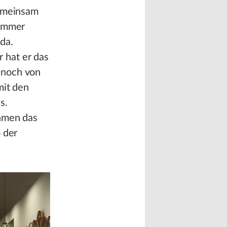
gemeinsam
 immer
da.
 hat er das
 noch von
mit den
s.
ehmen das
 der