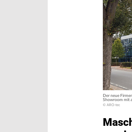
Der neue Firmens
Showroom mit a
© ARO-tec
Masch