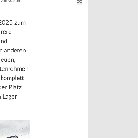
l von Gästen
 2025 zum
hrere
und
um anderen
neuen,
Unternehmen
 komplett
er Platz
n Lager