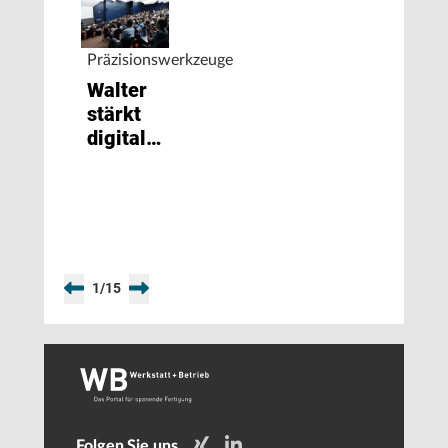
Präzisionswerkzeuge
Walter
stärkt
digitales
Profil
1
/
15
Folgen Sie uns