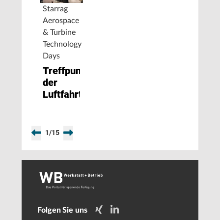
Starrag
Aerospace
& Turbine
Technology
Days
Treffpunkt
der
Luftfahrtbranche
1
/
15
Folgen Sie uns