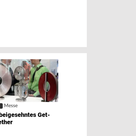
Messe
S
GrindingHub 2022
beigesehntes Get-
Neues Drehkreuz
ether
Schleifens