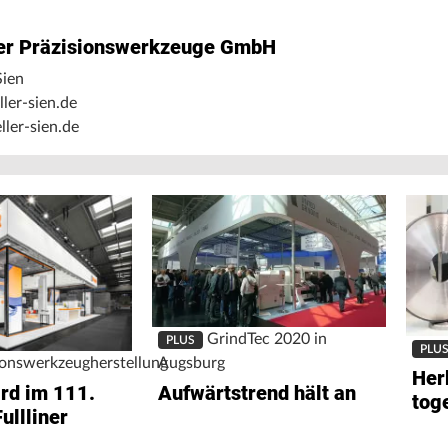
ler Präzisionswerkzeuge GmbH
ien
ler-sien.de
er-sien.de
GrindTec 2020 in
PLUS
PLU
Augsburg
ionswerkzeugherstellung
Her
Aufwärtstrend hält an
rd im 111.
tog
ullliner