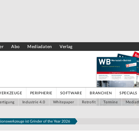
er
Abo
Mediadaten
Verlag
WERKZEUGE
PERIPHERIE
SOFTWARE
BRANCHEN
SPECIALS
ertigung
Industrie 4.0
Whitepaper
Retrofit
Termine
Mediat
sionswerkzeuge ist Grinder of the Year 2026