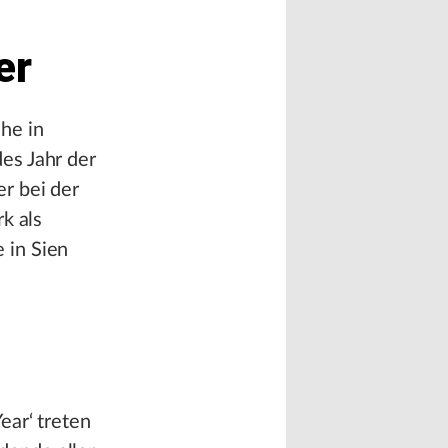
er
che in
es Jahr der
r bei der
k als
 in Sien
ear‘ treten