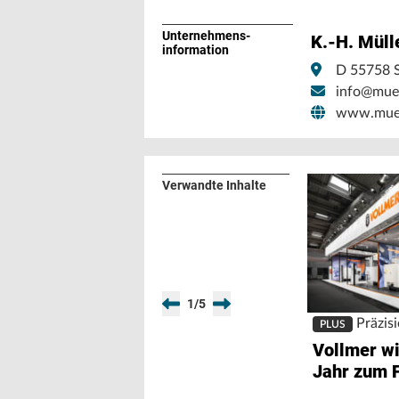
Unternehmens­
K.-H. Mül
information
D 55758 S
info@muel
www.muell
Verwandte Inhalte
1
/
5
Präzis
PLUS
Vollmer wi
Jahr zum F