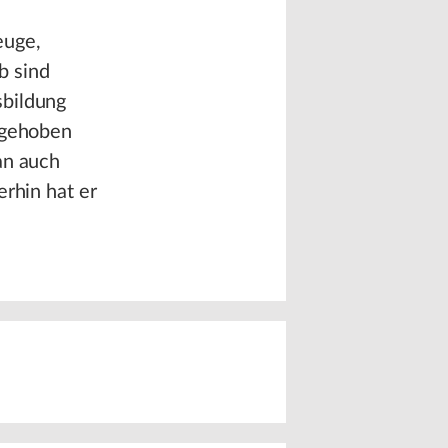
euge,
b sind
sbildung
ufgehoben
an auch
erhin hat er