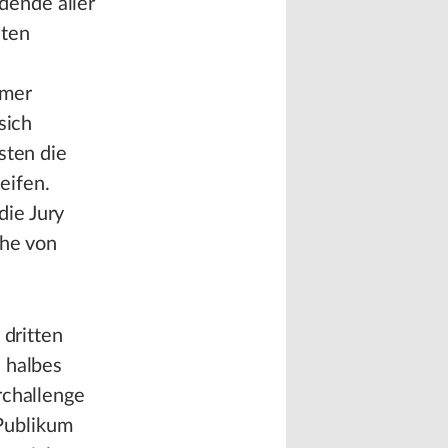
dende aller
nten
hmer
sich
sten die
eifen.
die Jury
öhe von
 dritten
 halbes
rchallenge
 Publikum