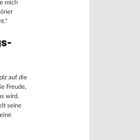
ue mich
höner
t.“
gs-
olz auf die
ße Freude,
s wird.
lt seine
 eine