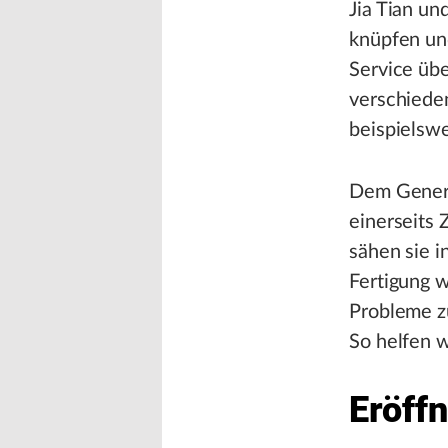
Jia Tian un
knüpfen und
Service üb
verschiede
beispielswe
Dem Genera
einerseits 
sähen sie i
Fertigung w
Probleme zu
So helfen w
Eröffn