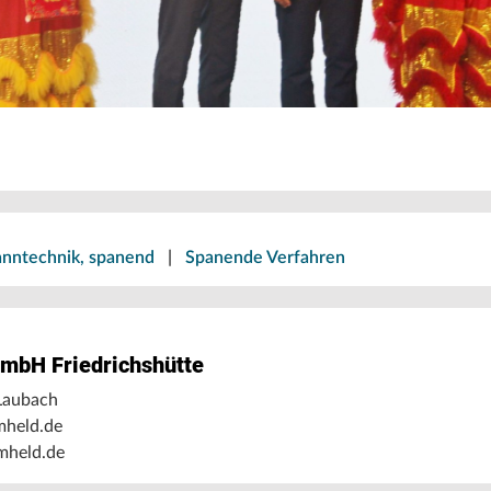
nntechnik, spanend
|
Spanende Verfahren
mbH Friedrichshütte
Laubach
mheld.de
held.de