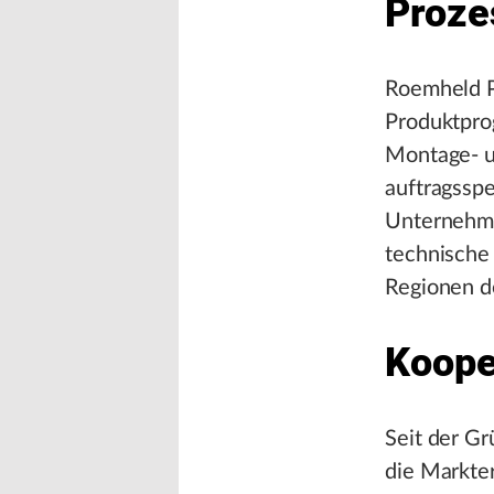
Proze
Roemheld P
Produktpro
Montage- u
auftragssp
Unternehme
technische 
Regionen d
Koope
Seit der G
die Markte