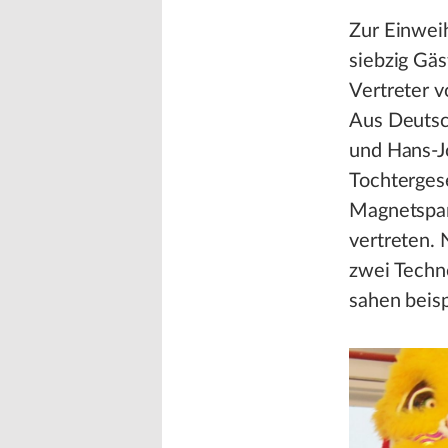
Zur Einweih
siebzig Gä
Vertreter 
Aus Deutsc
und Hans-J
Tochterges
Magnetspan
vertreten. 
zwei Techn
sahen beis