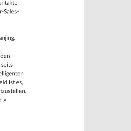
ontakte
r-Sales-
anjing.
nden
rseits
elligenten
d ist es,
tzustellen.
n.«