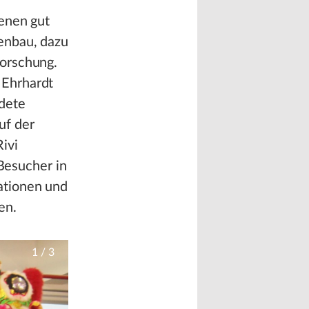
ienen gut
enbau, dazu
Forschung.
 Ehrhardt
dete
uf der
ivi
 Besucher in
ationen und
en.
1
/
3