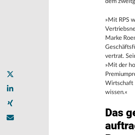
dem zweitg
»Mit RPS w
Vertriebsne
Marke Roemh
Geschäftsfü
vertrat. S
»Mit der ho
Premiumpro
Wirtschaft 
wissen.«
Das g
auftr