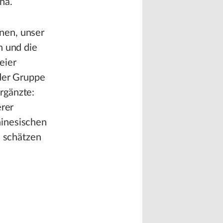
na.
nen, unser
n und die
eier
 der Gruppe
rgänzte:
erer
hinesischen
u schätzen