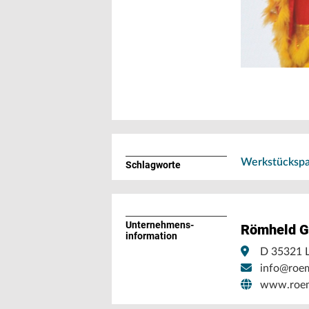
Werkstückspa
Schlagworte
Unternehmens­
Römheld G
information
D 35321 
info@roe
www.roem