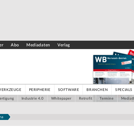
er
Abo
Mediadaten
Verlag
WERKZEUGE
PERIPHERIE
SOFTWARE
BRANCHEN
SPECIALS
ertigung
Industrie 4.0
Whitepaper
Retrofit
Termine
Mediat
na