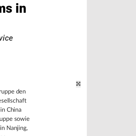
ms in
vice
Gruppe den
sellschaft
in China
ruppe sowie
in Nanjing,