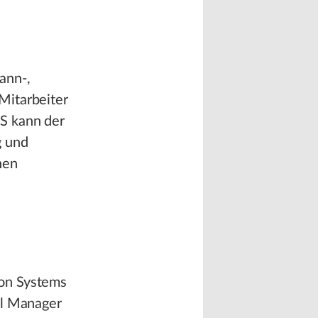
ann-,
Mitarbeiter
S kann der
g und
nen
ion Systems
al Manager