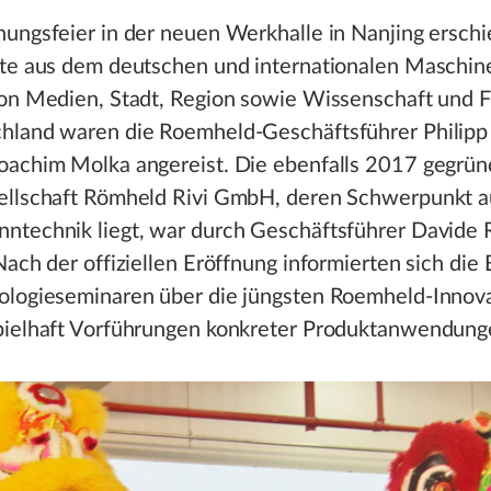
ungsfeier in der neuen Werkhalle in Nanjing ersch
ste aus dem deutschen und internationalen Maschin
von Medien, Stadt, Region sowie Wissenschaft und 
hland waren die Roemheld-Geschäftsführer Philipp
oachim Molka angereist. Die ebenfalls 2017 gegrün
ellschaft Römheld Rivi GmbH, deren Schwerpunkt a
ntechnik liegt, war durch Geschäftsführer Davide R
Nach der offiziellen Eröffnung informierten sich die
ologieseminaren über die jüngsten Roemheld-Innov
pielhaft Vorführungen konkreter Produktanwendung