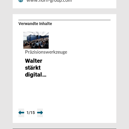
www.horn-group.com
Verwandte Inhalte
Präzisionswerkzeuge
Walter
stärkt
digitales
Profil
1
/
15