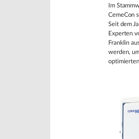
Im Stammwe
CemeCon sc
Seit dem J
Experten vo
Franklin a
werden, um 
optimierten