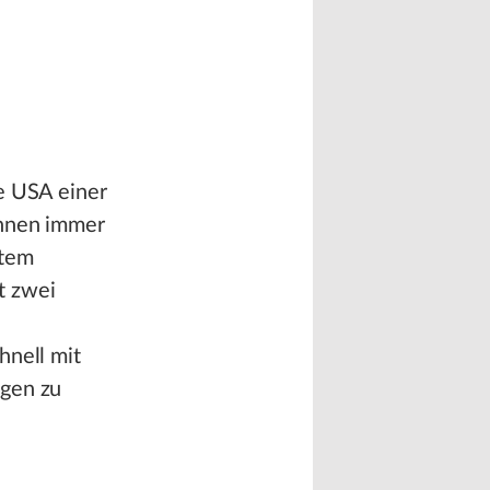
e USA einer
innen immer
rtem
t zwei
hnell mit
ngen zu