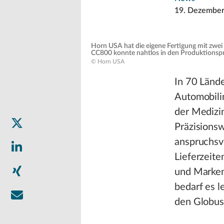
19. Dezember
Horn USA hat die eigene Fertigung mit zwe
CC800 konnte nahtlos in den Produktionspr
© Horn USA
In 70 Länd
Automobilin
der Medizi
Präzisions
anspruchsvo
Lieferzeite
und Marken
bedarf es l
den Globus