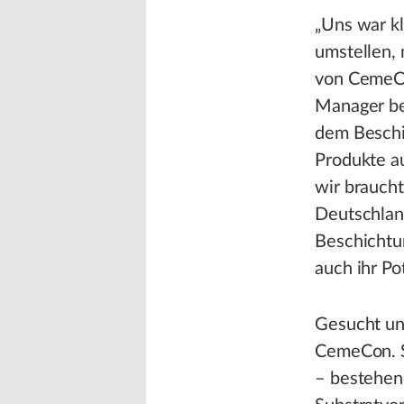
„Uns war k
umstellen,
von CemeCon
Manager be
dem Beschi
Produkte au
wir brauch
Deutschland
Beschichtun
auch ihr Po
Gesucht un
CemeCon. So
– bestehen