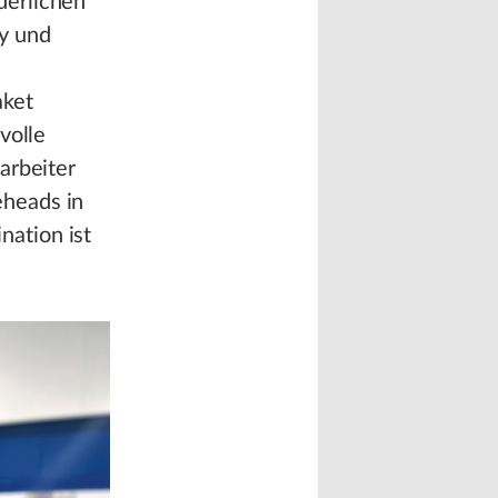
derlichen
y und
aket
volle
arbeiter
eheads in
ation ist