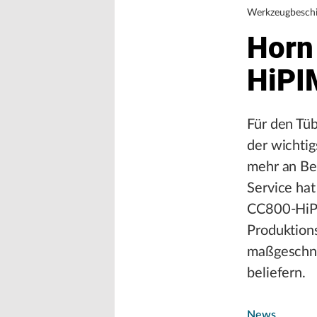
Werkzeugbesch
Horn
HiPI
Für den Tüb
der wichti
mehr an Be
Service ha
CC800-HiP
Produktions
maßgeschne
beliefern.
News