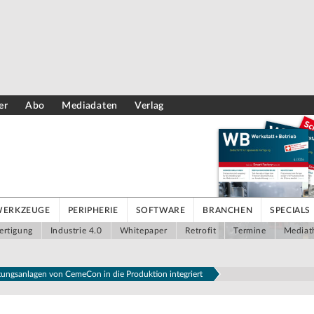
er
Abo
Mediadaten
Verlag
WERKZEUGE
PERIPHERIE
SOFTWARE
BRANCHEN
SPECIALS
ertigung
Industrie 4.0
Whitepaper
Retrofit
Termine
Mediat
ungsanlagen von CemeCon in die Produktion integriert