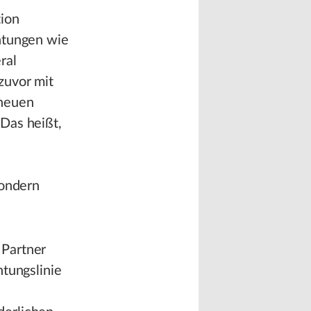
tion
htungen wie
ral
zuvor mit
 neuen
Das heißt,
sondern
 Partner
htungslinie