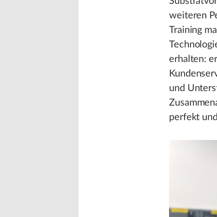
Substratvo
weiteren P
Training m
Technologi
erhalten: e
Kundenservi
und Unters
Zusammenar
perfekt und