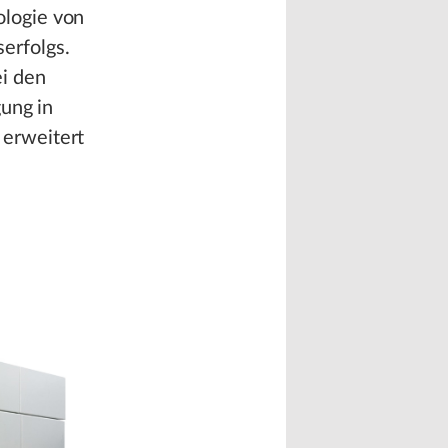
logie von
erfolgs.
i den
gung in
erweitert