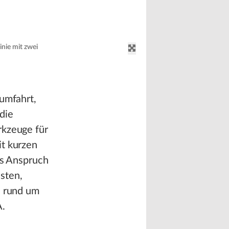
nie mit zwei
aumfahrt,
die
rkzeuge für
it kurzen
ls Anspruch
sten,
e rund um
A.