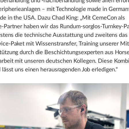
rbehandlung und -nachbehandlung sowie allen erfor
eripherieanlagen – mit Technologie made in German
ade in the USA. Dazu Chad King: „Mit CemeCon als
e-Partner haben wir das Rundum-sorglos-Turnkey-P
rstens die technische Ausstattung und zweitens das 
ce-Paket mit Wissenstransfer, Training unserer Mit
tützung durch die Beschichtungsexperten aus Hors
beit mit unseren deutschen Kollegen. Diese Kombin
 lässt uns einen herausragenden Job erledigen.“