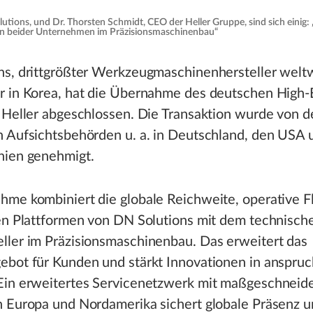
ions, und Dr. Thorsten Schmidt, CEO der Heller Gruppe, sind sich einig: 
tion beider Unternehmen im Präzisionsmaschinenbau“
ns, drittgrößter Werkzeugmaschinenhersteller welt
r in Korea, hat die Übernahme des deutschen High-
 Heller abgeschlossen. Die Transaktion wurde von d
n Aufsichtsbehörden u. a. in Deutschland, den USA 
nien genehmigt.
me kombiniert die globale Reichweite, operative Fle
len Plattformen von DN Solutions mit dem technisc
ller im Präzisionsmaschinenbau. Das erweitert das
ebot für Kunden und stärkt Innovationen in anspruc
Ein erweitertes Servicenetzwerk mit maßgeschneid
n Europa und Nordamerika sichert globale Präsenz 