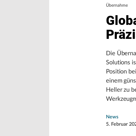
Übernahme
Globa
Präz
Die Überna
Solutions i
Position b
einem günst
Heller zu 
Werkzeugma
News
5. Februar 20