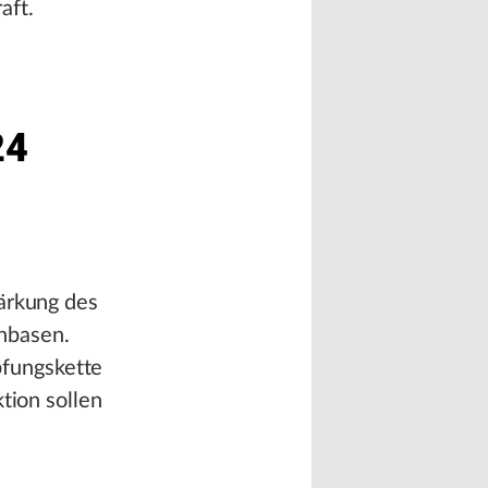
aft.
24
tärkung des
nbasen.
fungskette
tion sollen