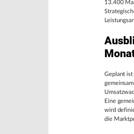
13.400 Mas
Strategisch
Leistungsa
Ausbli
Mona
Geplant ist
gemeinsamen
Umsatzwach
Eine gemei
wird defini
die Marktpo