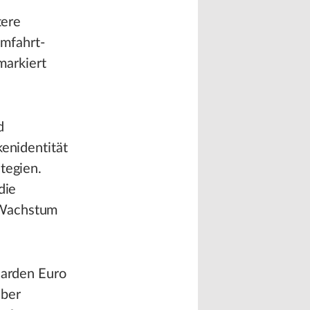
tere
umfahrt-
markiert
d
kenidentität
tegien.
die
 Wachstum
iarden Euro
über