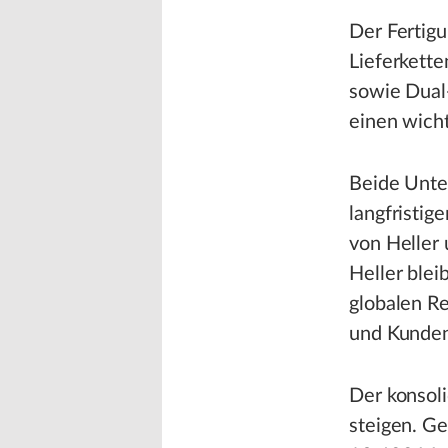
Der Fertigu
Lieferkette
sowie Dual
einen wich
Beide Unte
langfristig
von Heller 
Heller blei
globalen R
und Kunden
Der konsoli
steigen. G