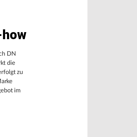
-how
rch DN
kt die
rfolgt zu
Marke
gebot im