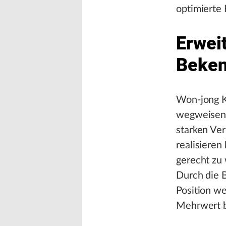
optimierte
Erwei
Beken
Won-jong K
wegweisende
starken Ve
realisiere
gerecht zu 
Durch die 
Position w
Mehrwert b