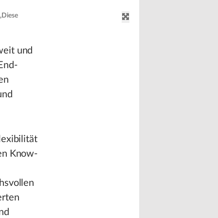
„Diese
weit und
End-
en
und
xibilität
hen Know-
hsvollen
erten
und