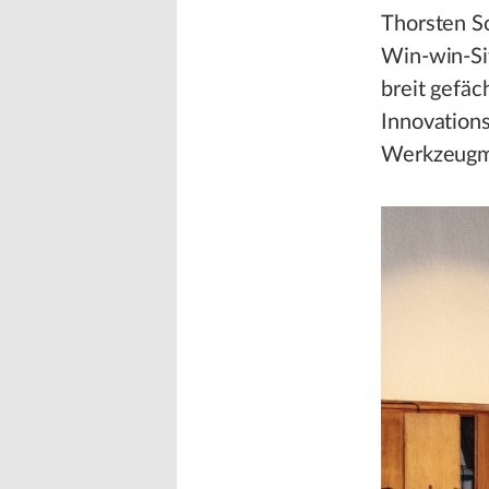
Thorsten Sc
Win-win-Si
breit gefäc
Innovation
Werkzeugma