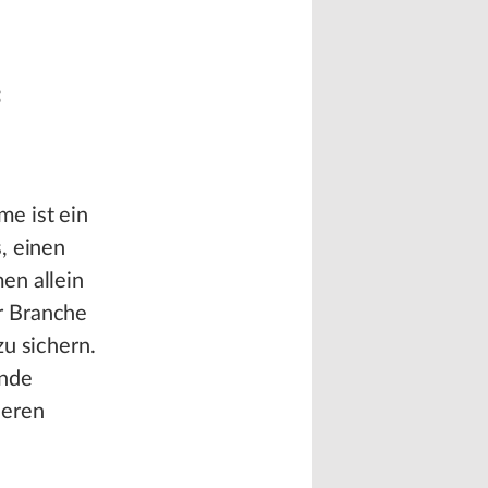
s
e ist ein
, einen
en allein
r Branche
u sichern.
ende
ßeren