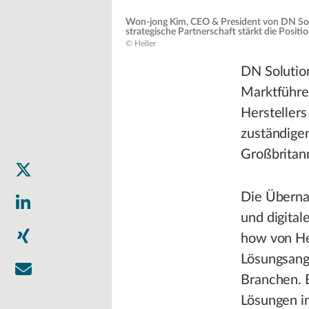
Won-jong Kim, CEO & President von DN Solut
strategische Partnerschaft stärkt die Posi
© Heller
DN Solutio
Marktführe
Herstellers
zuständige
Großbritan
Die Übernah
und digita
how von He
Lösungsang
Branchen. 
Lösungen i