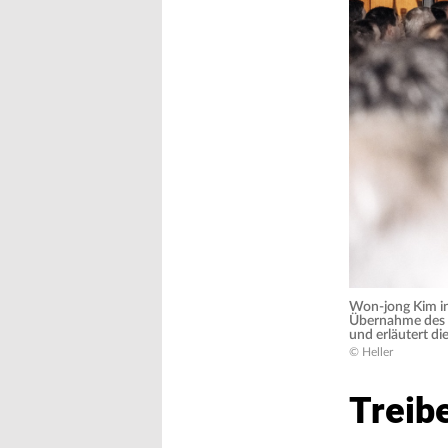
Won-jong Kim inf
Übernahme des 
und erläutert di
© Heller
Treib