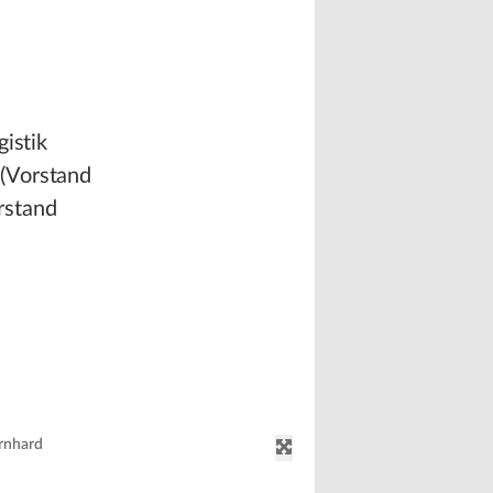
istik
 (Vorstand
rstand
rnhard