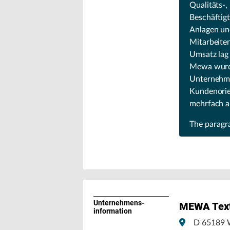
Qualitäts-,
Beschäftig
Anlagen un
Mitarbeite
Umsatz lag
Mewa wurde 
Unternehmen
Kundenorie
mehrfach a
The parag
Unternehmens­
MEWA Text
information
D 65189 