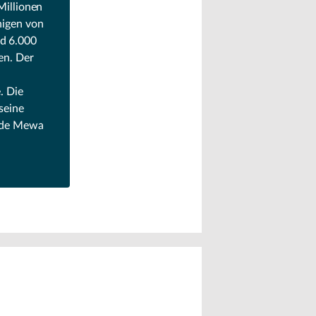
Millionen
nigen von
d 6.000
en. Der
. Die
seine
rde Mewa