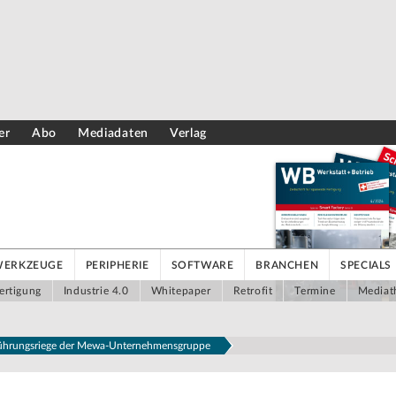
er
Abo
Mediadaten
Verlag
WERKZEUGE
PERIPHERIE
SOFTWARE
BRANCHEN
SPECIALS
ertigung
Industrie 4.0
Whitepaper
Retrofit
Termine
Mediat
Führungsriege der Mewa-Unternehmensgruppe