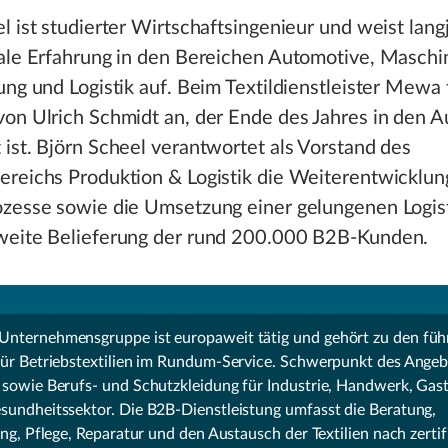
l ist studierter Wirtschaftsingenieur und weist lang
nale Erfahrung in den Bereichen Automotive, Masch
ung und Logistik auf. Beim Textildienstleister Mewa t
on Ulrich Schmidt an, der Ende des Jahres in den Au
ist. Björn Scheel verantwortet als Vorstand des
ereichs Produktion & Logistik die Weiterentwicklun
ozesse sowie die Umsetzung einer gelungenen Logis
weite Belieferung der rund 200.000 B2B-Kunden.
nternehmensgruppe ist europaweit tätig und gehört zu den fü
für Betriebstextilien im Rundum-Service. Schwerpunkt des Angeb
 sowie Berufs- und Schutzkleidung für Industrie, Handwerk, Ga
sundheitssektor. Die B2B-Dienstleistung umfasst die Beratung,
ung, Pflege, Reparatur und den Austausch der Textilien nach zertif