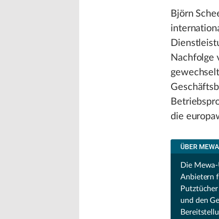
Björn Schee
internatio
Dienstleist
Nachfolge v
gewechselt 
Geschäftsb
Betriebspr
die europa
ÜBER MEWA
Die Mewa-U
Anbietern 
Putztücher
und den Ge
Bereitstell