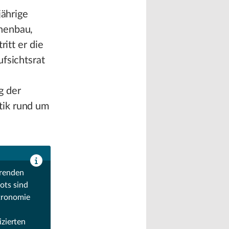
jährige
inenbau,
ritt er die
fsichtsrat
g der
tik rund um
hrenden
ots sind
stronomie
izierten