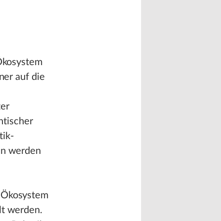
 Ökosystem
ner auf die
ter
ntischer
ik-
ven werden
e Ökosystem
lt werden.