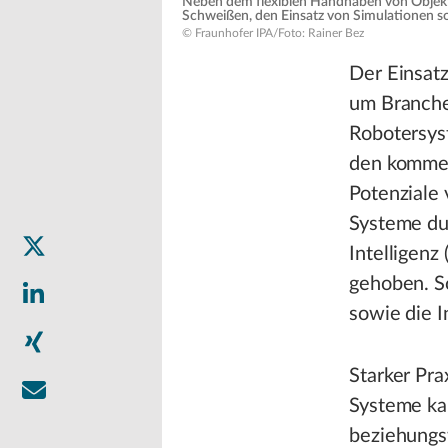
Neben dem flexiblen Handhaben von Objekte
Schweißen, den Einsatz von Simulationen so
© Fraunhofer IPA/Foto: Rainer Bez
Der Einsatz
um Branchen
Robotersys
den kommen
Potenziale 
Systeme du
Intelligenz
gehoben. S
sowie die I
Starker Pra
Systeme ka
beziehungs