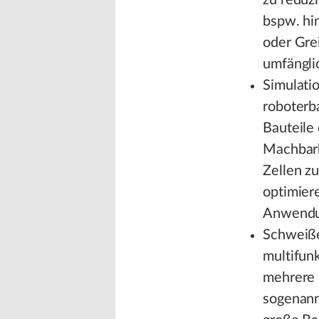
zu reduz
bspw. hi
oder Gre
umfängli
Simulatio
roboterb
Bauteile
Machbark
Zellen z
optimier
Anwendun
Schweiße
multifunk
mehrere 
sogenann