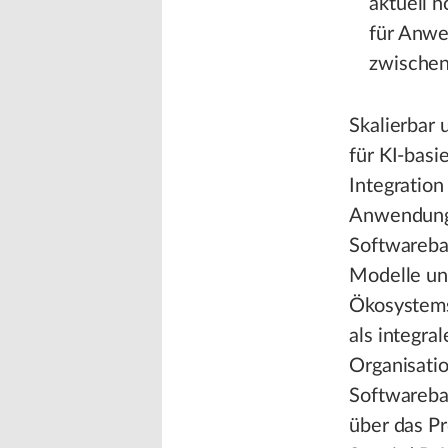
aktuell 
für Anwe
zwischen
Skalierbar 
für KI-basi
Integration
Anwendungs
Softwareba
Modelle un
Ökosystems
als integra
Organisatio
Softwareba
über das Pr