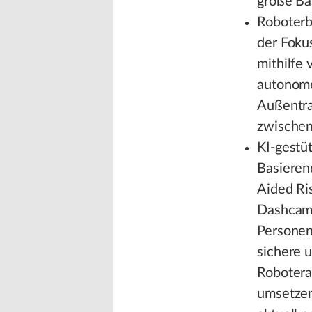
große Ba
Roboterba
der Foku
mithilfe
autonome
Außentra
zwischen
KI-gestü
Basieren
Aided Ri
Dashcam’
Personen
sichere u
Robotera
umsetzen