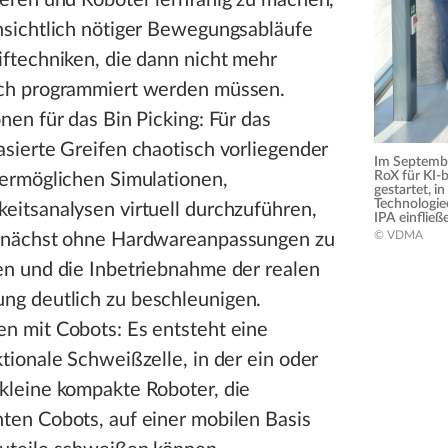
ieren und Roboter lernfähig zu machen,
nsichtlich nötiger Bewegungsabläufe
iftechniken, die dann nicht mehr
ch programmiert werden müssen.
nen für das Bin Picking: Für das
asierte Greifen chaotisch vorliegender
Im Septembe
RoX für KI-
 ermöglichen Simulationen,
gestartet, in
Technologie
eitsanalysen virtuell durchzuführen,
IPA einfließ
© VDMA
unächst ohne Hardwareanpassungen zu
en und die Inbetriebnahme der realen
g deutlich zu beschleunigen.
n mit Cobots: Es entsteht eine
tionale Schweißzelle, in der ein oder
kleine kompakte Roboter, die
ten Cobots, auf einer mobilen Basis