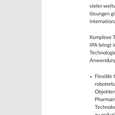
vieler wel
lösungen gi
internation
Komplexe T
IPA bringt 
Technologi
Anwendungs
Flexible
roboterb
Objekten 
Pharmain
Technolo