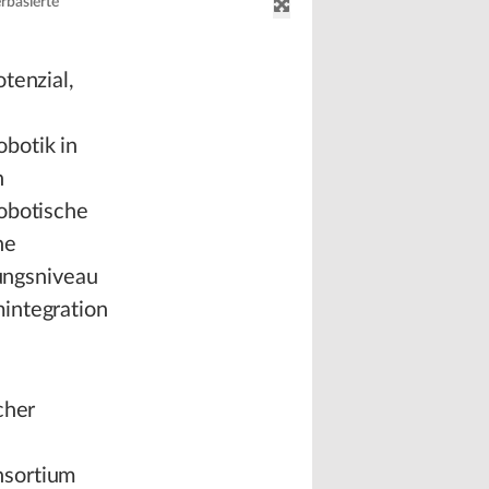
rbasierte
tenzial,
botik in
n
robotische
he
tungsniveau
integration
cher
nsortium