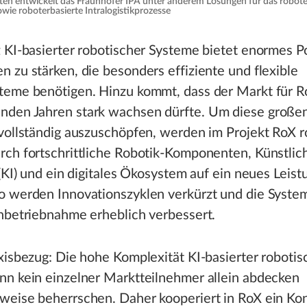
n entwickelt das Fraunhofer IPA unter anderem Lösungen für das robote
wie roboterbasierte Intralogistikprozesse
 KI-basierter robotischer Systeme bietet enormes Po
 zu stärken, die besonders effiziente und flexible
teme benötigen. Hinzu kommt, dass der Markt für Ro
den Jahren stark wachsen dürfte. Um diese große
vollständig auszuschöpfen, werden im Projekt RoX 
rch fortschrittliche Robotik-Komponenten, Künstlic
 (KI) und ein digitales Ökosystem auf ein neues Leis
o werden Innovationszyklen verkürzt und die System
nbetriebnahme erheblich verbessert.
xisbezug: Die hohe Komplexität KI-basierter robotis
nn kein einzelner Marktteilnehmer allein abdecken
weise beherrschen. Daher kooperiert in RoX ein Ko