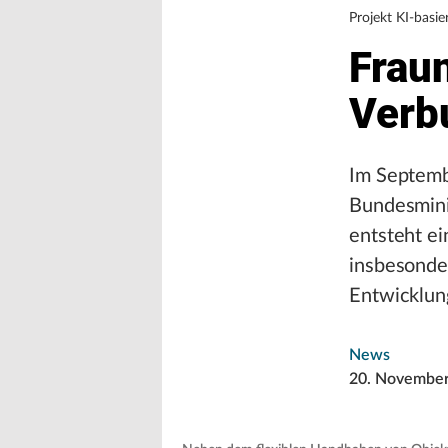
Projekt KI-basie
Fraun
Verb
Im Septemb
Bundesmini
entsteht e
insbesonder
Entwicklun
News
20. Novembe