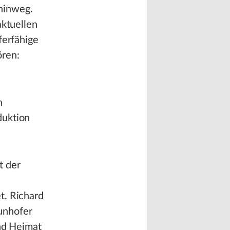
hinweg.
aktuellen
ferfähige
ören:
n
duktion
t der
t. Richard
unhofer
und Heimat