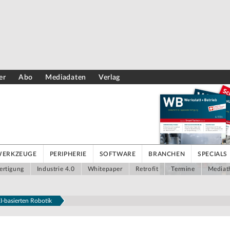
er
Abo
Mediadaten
Verlag
WERKZEUGE
PERIPHERIE
SOFTWARE
BRANCHEN
SPECIALS
ertigung
Industrie 4.0
Whitepaper
Retrofit
Termine
Mediat
I-basierten Robotik