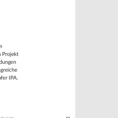
m
 Projekt
ndungen
ngreiche
fer IPA.