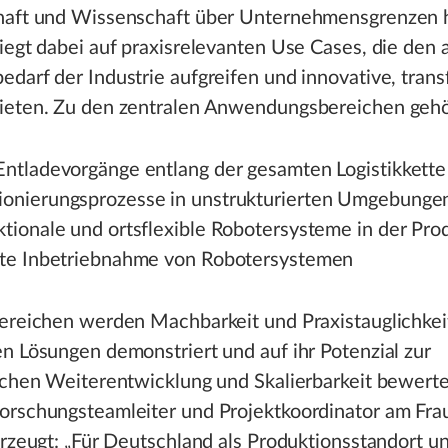
haft und Wissenschaft über Unternehmensgrenzen 
iegt dabei auf praxisrelevanten Use Cases, die den 
darf der Industrie aufgreifen und innovative, trans
ieten. Zu den zentralen Anwendungsbereichen geh
Entladevorgänge entlang der gesamten Logistikkette
onierungsprozesse in unstrukturierten Umgebunge
ktionale und ortsflexible Robotersysteme in der Pro
rte Inbetriebnahme von Robotersystemen
Bereichen werden Machbarkeit und Praxistauglichkei
n Lösungen demonstriert und auf ihr Potenzial zur
ichen Weiterentwicklung und Skalierbarkeit bewerte
orschungsteamleiter und Projektkoordinator am Fra
erzeugt: „Für Deutschland als Produktionsstandort 