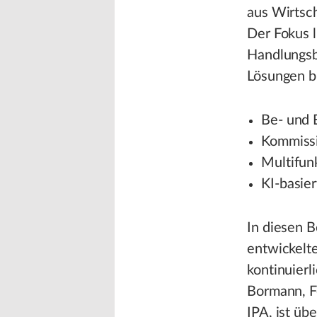
aus Wirtsc
Der Fokus l
Handlungsbe
Lösungen b
Be- und 
Kommissi
Multifun
KI-basie
In diesen 
entwickelte
kontinuierl
Bormann, F
IPA, ist üb