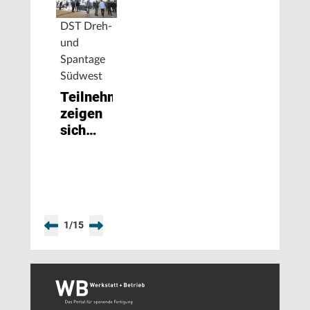
DST Dreh-
und
Spantage
Südwest
Teilnehmer
zeigen
sich
hoch
zufrieden
1
/
15