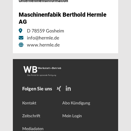
Unternehmens­information
Maschinenfabik Berthold Hermle
AG
D 78559 Gosheim
info@hermle.de
www.hermle.de
Folgen Sie uns
Kontakt
Abo Kündigung
Zeitschrift
Mein Login
Mediadaten