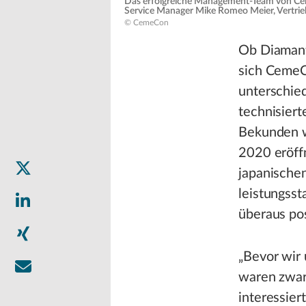
Das erfolgreiche Management-Team von Ceme
Service Manager Mike Romeo Meier, Vertrie
© CemeCon
Ob Diamant
sich CemeC
unterschie
technisier
Bekunden w
2020 eröff
japanischen
leistungss
überaus pos
„Bevor wir
waren zwar
interessier