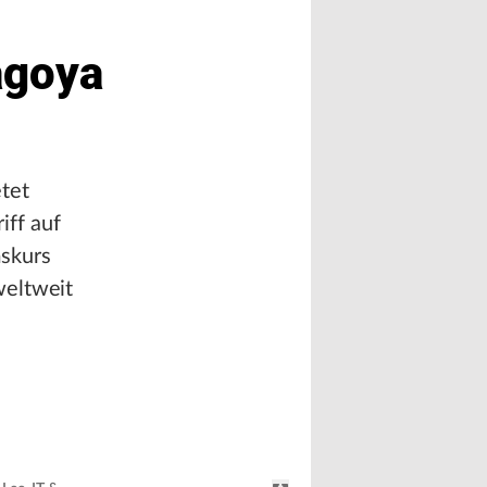
agoya
tet
ff auf
mskurs
weltweit