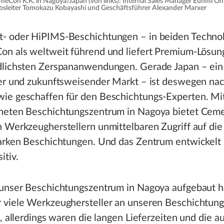
Con K.K. in Nagoya/Japan (von links): Internal Sales Manager Eunmi On 
bsleiter Tomokazu Kobayashi und Geschäftsführer Alexander Marxer
- oder HiPIMS-Beschichtungen – in beiden Technol
on als weltweit führend und liefert Premium-Lösung
dlichsten Zerspananwendungen. Gerade Japan – ein
ter und zukunftsweisender Markt – ist deswegen na
ie geschaffen für den Beschichtungs-Experten. Mi
neten Beschichtungszentrum in Nagoya bietet Ce
 Werkzeugherstellern unmittelbaren Zugriff auf die
tarken Beschichtungen. Und das Zentrum entwickelt 
itiv.
 unser Beschichtungszentrum in Nagoya aufgebaut 
 viele Werkzeughersteller an unseren Beschichtun
t, allerdings waren die langen Lieferzeiten und die 