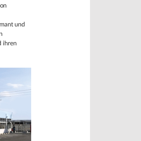
von
amant und
n
 ihren