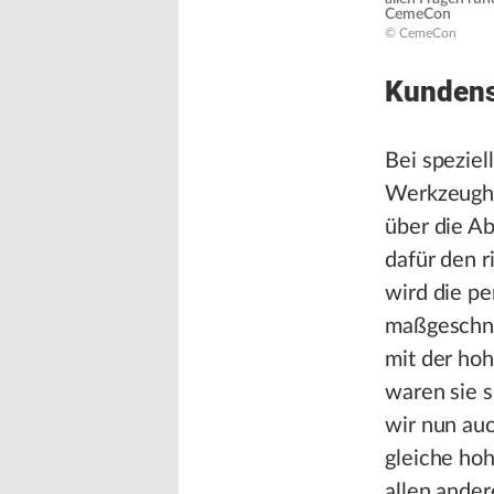
CemeCon
© CemeCon
Kundens
Bei spezie
Werkzeugher
über die A
dafür den r
wird die pe
maßgeschne
mit der ho
waren sie 
wir nun auc
gleiche hoh
allen ande