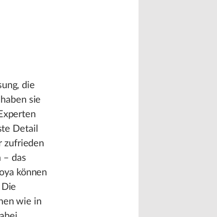
sung, die
haben sie
 Experten
ste Detail
 zufrieden
 – das
goya können
 Die
nen wie in
abei