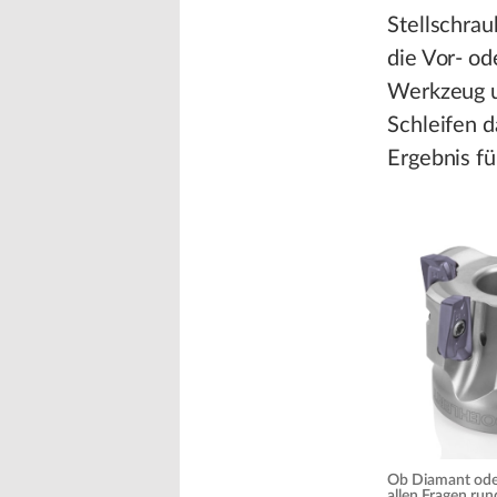
Stellschrau
die Vor- o
Werkzeug u
Schleifen d
Ergebnis fü
Ob Diamant oder
allen Fragen ru