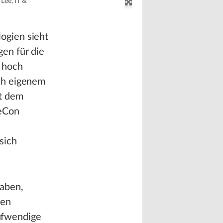
Lee, IT &
ogien sieht
en für die
 hoch
ch eigenem
t dem
meCon
sich
haben,
gen
aufwendige