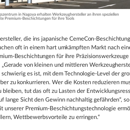
szentrum in Nagoya erhalten Werkzeughersteller an ihren speziellen
te Premium-Beschichtungen für ihre Tools
rsteller, die ins japanische CemeCon-Beschichtun
chen oft in einem hart umkämpften Markt nach ein
mium-Beschichtungen für ihre Präzisionswerkzeuge i
. „Gerade von kleinen und mittleren Werkzeugherste
e schwierig es ist, mit dem Technologie-Level der gr
er zu konkurrieren. Wer die Kosten reduzieren mu
 bleiben, tut das oft zu Lasten der Entwicklungsres
f lange Sicht den Gewinn nachhaltig gefährden“, s
it unserer Premium-Beschichtungstechnologie ermö
lern, Wettbewerbsvorteile zu erringen.“