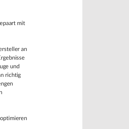
epaart mit
rsteller an
Ergebnisse
euge und
 richtig
 engen
n
 optimieren