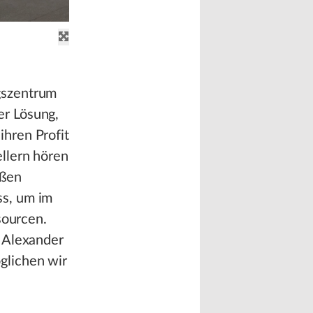
gszentrum
er Lösung,
hren Profit
llern hören
oßen
ss, um im
sourcen.
o Alexander
glichen wir