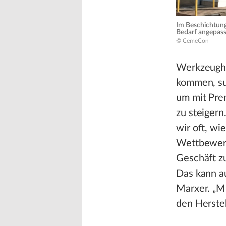
Im Beschichtung
Bedarf angepass
© CemeCon
Werkzeughe
kommen, su
um mit Pre
zu steigern
wir oft, wi
Wettbewerb
Geschäft zu
Das kann au
Marxer. „M
den Herstel