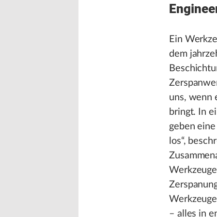
Enginee
Ein Werkzeu
dem jahrz
Beschichtu
Zerspanwer
uns, wenn 
bringt. In 
geben eine
los“, besch
Zusammenar
Werkzeuge 
Zerspanung
Werkzeugen
– alles in