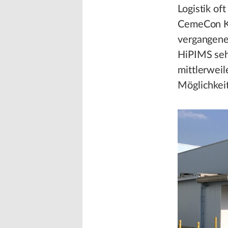
Logistik of
CemeCon K.
vergangene
HiPIMS seh
mittlerweil
Möglichkeit