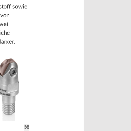
stoff sowie
 von
wei
iche
Marxer.