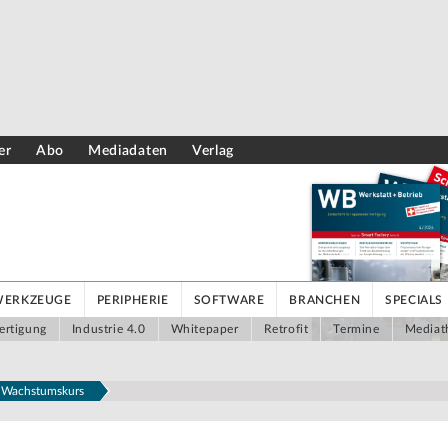
er
Abo
Mediadaten
Verlag
WERKZEUGE
PERIPHERIE
SOFTWARE
BRANCHEN
SPECIALS
ertigung
Industrie 4.0
Whitepaper
Retrofit
Termine
Mediat
f Wachstumskurs