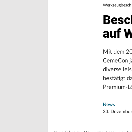
Werkzeugbesch
Besc
auf 
Mit dem 20
CemeCon ja
diverse le
bestätigt 
Premium-Lö
News
23. Dezember