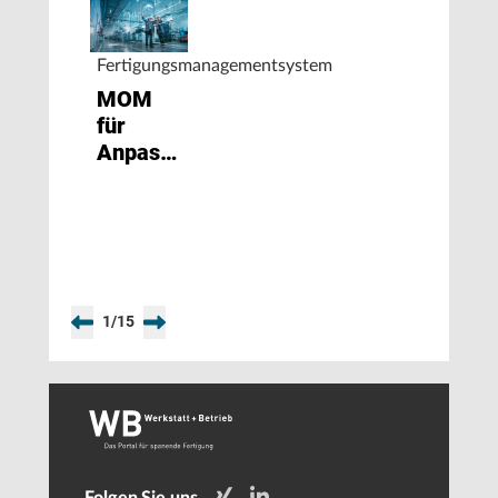
Fertigungsmanagementsystem
MOM
für
Anpassungsfähigkeit
in der
Fertigung
1
/
15
Folgen Sie uns