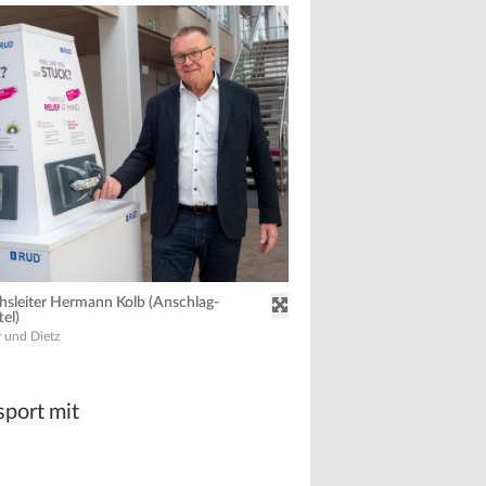
sleiter Hermann Kolb (Anschlag-
el)
 und Dietz
sport mit