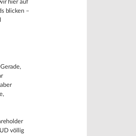
ir hier auf
s blicken –
d
 Gerade,
hr
 aber
e,
areholder
RUD völlig