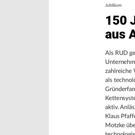
Jubiläum
150 
aus 
Als RUD ge
Unternehme
zahlreiche 
als technol
Gründerfami
Kettensyst
aktiv. Anlä
Klaus Pfaff
Motzke übe
technologi