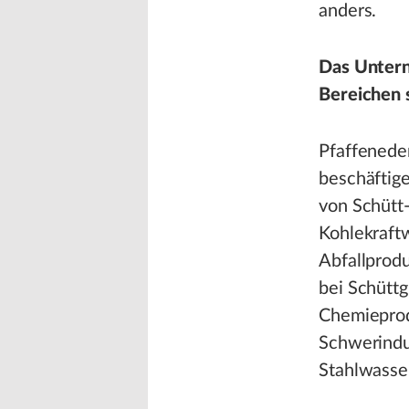
anders.
Das Untern
Bereichen s
Pfaffenede
beschäftige
von Schütt
Kohlekraft
Abfallprod
bei Schütt
Chemieprod
Schwerindus
Stahlwasse