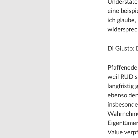
Understatem
eine beispi
ich glaube
widersprec
Di Giusto: 
Pfaffeneder
weil RUD s
langfristig
ebenso den
insbesonde
Wahrnehmun
Eigentümers
Value verpf