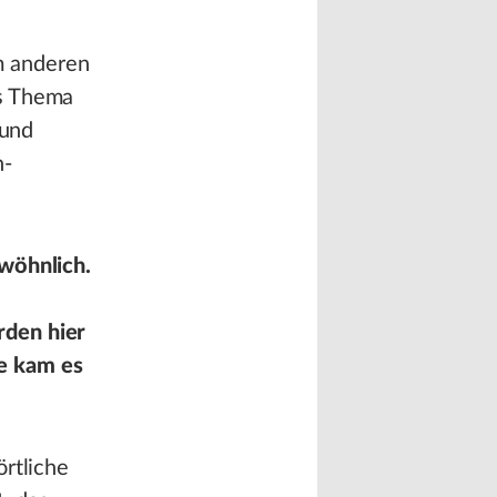
m anderen
as Thema
 und
h-
ewöhnlich.
rden hier
e kam es
örtliche