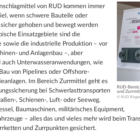
Anschlagmittel von RUD kommen immer
piel, wenn schwere Bauteile oder
sicher gehoben und bewegt werden
ische Einsatzgebiete sind die
sowie die industrielle Produktion – vor
hinen- und Anlagenbau –, aber
 auch Unterwasseranwendungen, wie
Bau von Pipelines oder Offshore-
eanlagen. Im Bereich Zurrmittel geht es
RUD-Bereich
ungssicherung bei Schwerlasttransporten
und Zurrmitt
© RUD Rieger
aßen-, Schienen-, Luft- oder Seeweg.
essel, Baumaschinen, militärisches Equipment,
rzeuge – alles das und vieles mehr wird beim Tran
rrketten und Zurrpunkten gesichert.