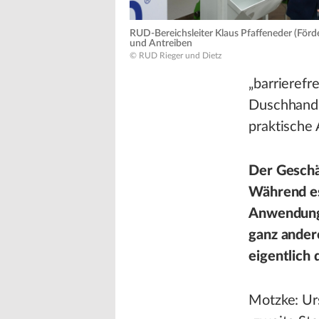
RUD-Bereichsleiter Klaus Pfaffeneder (Förd
und Antreiben
© RUD Rieger und Dietz
„barrierefr
Duschhandl
praktische 
Der Geschä
Während es
Anwendunge
ganz ander
eigentlich 
Motzke: Urs