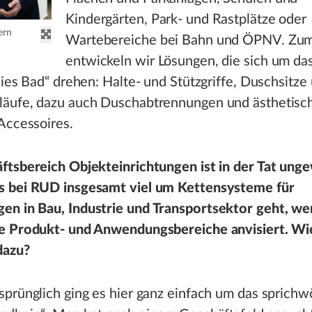
Kindergärten, Park- und Rastplätze oder
ern
Wartebereiche bei Bahn und ÖPNV. Zu
entwickeln wir Lösungen, die sich um d
eies Bad“ drehen: Halte- und Stützgriffe, Duschsitze
äufe, dazu auch Duschabtrennungen und ästhetisc
Accessoires.
ftsbereich Objekteinrichtungen ist in der Tat ung
 bei RUD insgesamt viel um Kettensysteme für
n in Bau, Industrie und Transportsektor geht, we
e Produkt- und Anwendungsbereiche anvisiert. Wi
dazu?
prünglich ging es hier ganz einfach um das sprichw