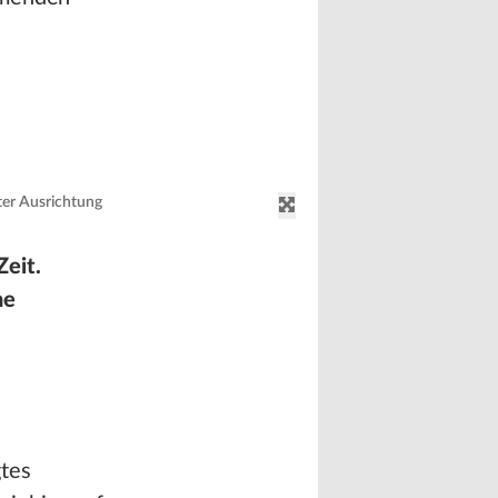
ter Ausrichtung
Zeit.
he
gtes