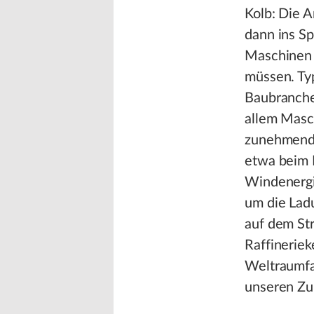
Kolb: Die 
dann ins S
Maschinen 
müssen. Typ
Baubranche 
allem Masc
zunehmend
etwa beim 
Windenergi
um die Lad
auf dem Str
Raffineriek
Weltraumfah
unseren Zu