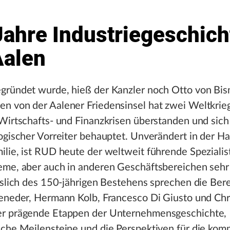
Jahre Industriegeschich
Aalen
gründet wurde, hieß der Kanzler noch Otto von Bis
n von der Aalener Friedensinsel hat zwei Weltkrie
Wirtschafts- und Finanzkrisen überstanden und sich
ogischer Vorreiter behauptet. Unverändert in der H
lie, ist RUD heute der weltweit führende Spezialist
eme, aber auch in anderen Geschäftsbereichen sehr 
sslich des 150-jährigen Bestehens sprechen die Bere
eneder, Hermann Kolb, Francesco Di Giusto und Chr
r prägende Etappen der Unternehmensgeschichte,
sche Meilensteine und die Perspektiven für die ko