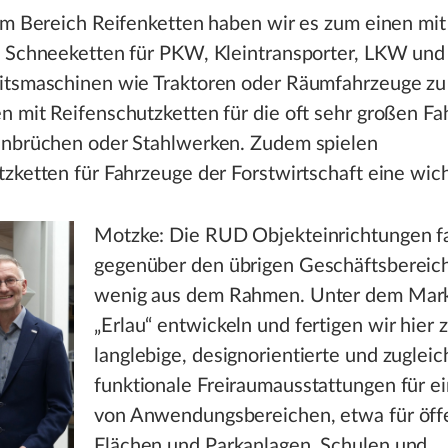
Im Bereich Reifenketten haben wir es zum einen mit
n Schneeketten für PKW, Kleintransporter, LKW und
itsmaschinen wie Traktoren oder Räumfahrzeuge zu
 mit Reifenschutzketten für die oft sehr großen Fa
inbrüchen oder Stahlwerken. Zudem spielen
zketten für Fahrzeuge der Forstwirtschaft eine wich
Motzke: Die RUD Objekteinrichtungen fa
gegenüber den übrigen Geschäftsbereic
wenig aus dem Rahmen. Unter dem Ma
„Erlau“ entwickeln und fertigen wir hier
langlebige, designorientierte und zugleic
funktionale Freiraumausstattungen für ei
von Anwendungsbereichen, etwa für öff
Flächen und Parkanlagen, Schulen und