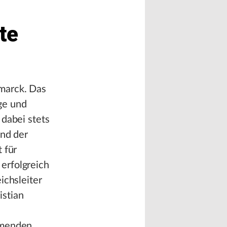
te
marck. Das
ge und
 dabei stets
and der
 für
erfolgreich
ichsleiter
istian
mmenden