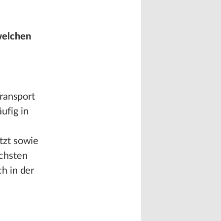
welchen
ransport
ufig in
tzt sowie
ichsten
h in der