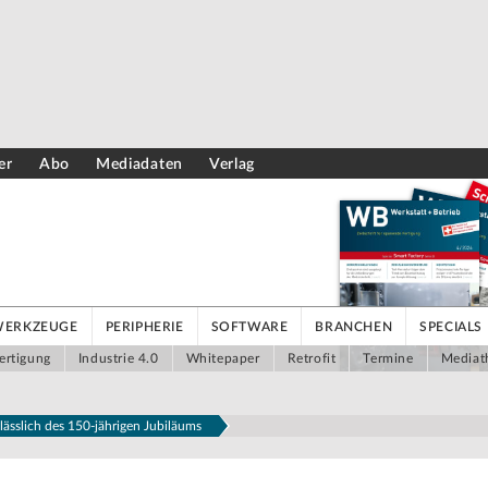
er
Abo
Mediadaten
Verlag
WERKZEUGE
PERIPHERIE
SOFTWARE
BRANCHEN
SPECIALS
ertigung
Industrie 4.0
Whitepaper
Retrofit
Termine
Mediat
nlässlich des 150-jährigen Jubiläums