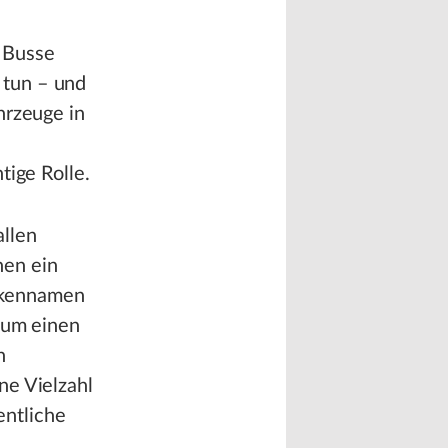
 Busse
 tun – und
hrzeuge in
tige Rolle.
llen
hen ein
rkennamen
 zum einen
h
ne Vielzahl
entliche