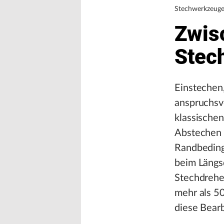
Stechwerkzeug
Zwis
Stec
Einstechen
anspruchsv
klassischen
Abstechen 
Randbeding
beim Längs
Stechdrehen
mehr als 5
diese Bearb