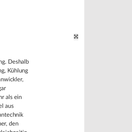
ng. Deshalb
ng, Kühlung
nwickler,
gar
r als ein
el aus
nntechnik
mer, den