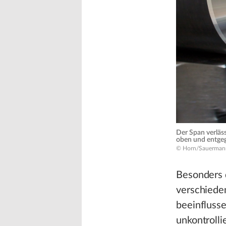
Der Span verläs
oben und entge
© Horn/Sauerman
Besonders d
verschieden
beeinflusse
unkontrolli