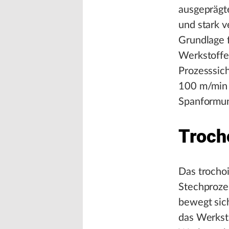
ausgeprägt
und stark v
Grundlage f
Werkstoffe
Prozesssich
100 m/min 
Spanformun
Troch
Das trochoi
Stechprozes
bewegt sic
das Werkstü