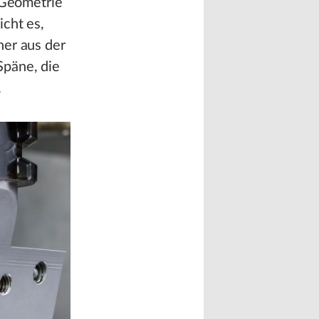
 Geometrie
icht es,
her aus der
Späne, die
.