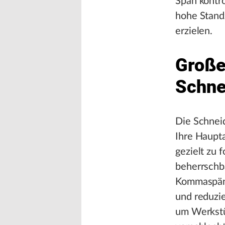
Span kontro
hohe Stand
erzielen.
Große
Schne
Die Schnei
Ihre Haupta
gezielt zu 
beherrschb
Kommaspäne
und reduzi
um Werkstü