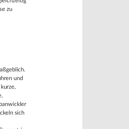
leichzeitig
se zu
aßgeblich.
führen und
 kurze,
e,
panwickler
ckeln sich