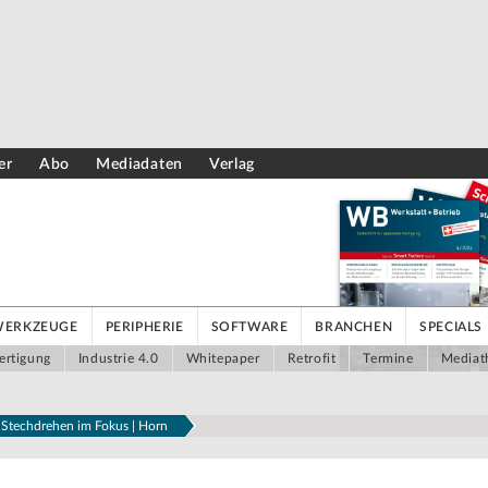
er
Abo
Mediadaten
Verlag
WERKZEUGE
PERIPHERIE
SOFTWARE
BRANCHEN
SPECIALS
ertigung
Industrie 4.0
Whitepaper
Retrofit
Termine
Mediat
 Stechdrehen im Fokus | Horn