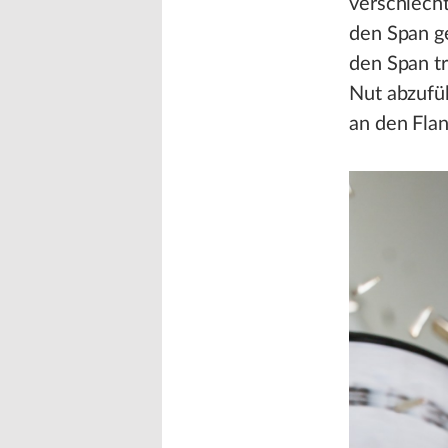
verschlecht
den Span ge
den Span tr
Nut abzufü
an den Fla