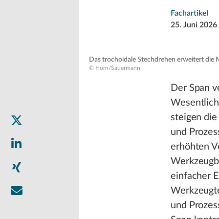
Fachartikel
25. Juni 2026
Das trochoidale Stechdrehen erweitert die 
© Horn/Sauermann
Der Span v
Wesentlich
steigen di
und Prozess
erhöhten Ve
Werkzeugbr
einfacher 
Werkzeugte
und Prozess