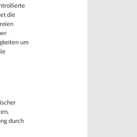
rollierte
et die
freien
ber
igkeiten um
ie
ischer
ten,
ung durch