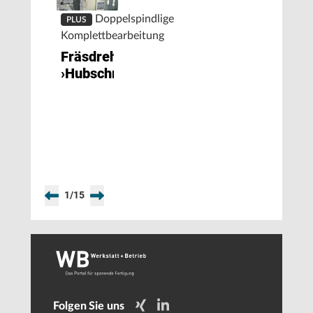
Doppelspindlige
PLUS
Komplettbearbeitung
Fräsdrehende
›Hubschrauber‹
1
/
15
Folgen Sie uns