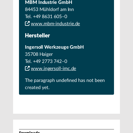
MBM Industrie GmbH
84453 Mühldorf am Inn
Tel. +49 8631 605–0
www.mbm-industrie.de
Hersteller
Ingersoll Werkzeuge GmbH
35708 Haiger
Tel. +49 2773 742–0
www.ingersoll-imc.de
The paragraph
undefined
has not been
created yet.
Downloads