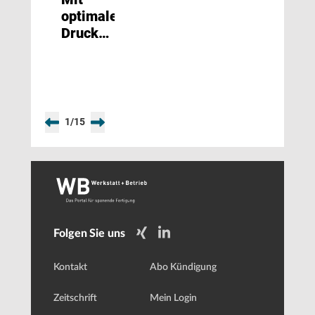
optimalem
Druck
die
Effizienz
steigern
1
/
15
Folgen Sie uns
Kontakt
Abo Kündigung
Zeitschrift
Mein Login