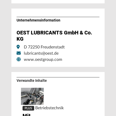
Unternehmens­information
OEST LUBRICANTS GmbH & Co.
KG
D 72250 Freudenstadt
lubricants@oest.de
www.oestgroup.com
Verwandte Inhalte
Betriebstechnik
PLUS
Mit