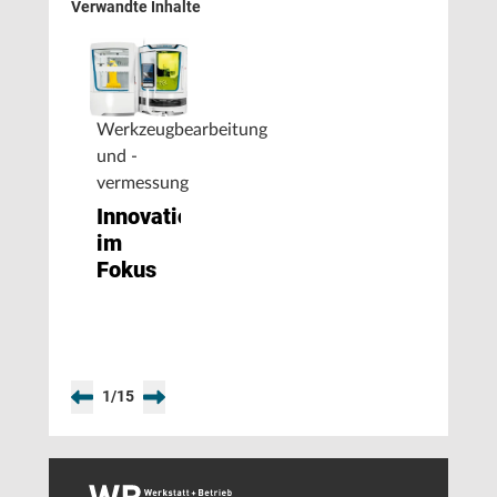
Verwandte Inhalte
Werkzeugbearbeitung
und -
vermessung
Innovationen
im
Fokus
1
/
15