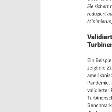
Sie sichert 
reduziert a
Minimierung
Validier
Turbine
Ein Beispie
zeigt die 
amerikani
Pandemie. 
validierter
Turbinensch
Benchmark 