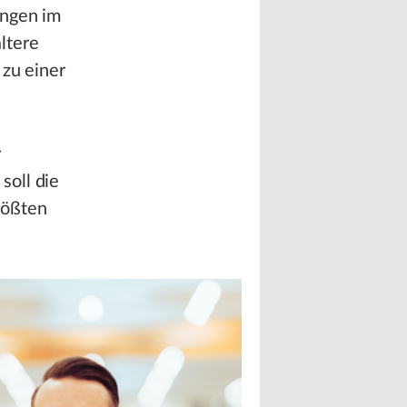
ungen im
ltere
 zu einer
r
soll die
rößten