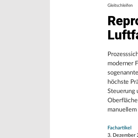
Gleitschleifen
Repr
Luftf
Prozesssich
moderner Fe
sogenannten
höchste Prä
Steuerung 
Oberflächen
manuellem
Fachartikel
3. Dezember 