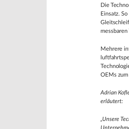
Die Techno
Einsatz. So
Gleitschlei
messbaren 
Mehrere in
luftfahrts
Technologi
OEMs zum 
Adrian Kofl
erläutert:
„Unsere Te
Unternehmen