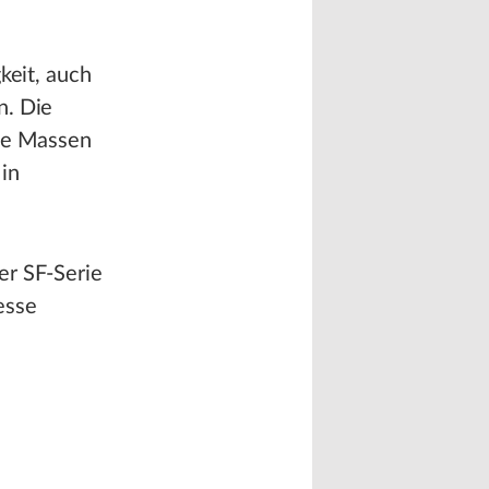
keit, auch
n. Die
ohe Massen
 in
er SF-Serie
esse