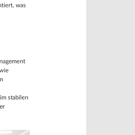
tiert, was
management
 wie
Im
im stabilen
er