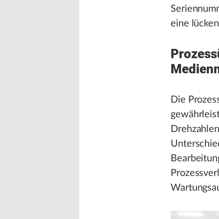
Seriennumm
eine lücke
Prozess
Medien
Die Prozes
gewährleist
Drehzahlen
Unterschied
Bearbeitun
Prozessverl
Wartungsauf