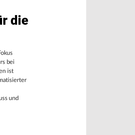
r die
Fokus
rs bei
n ist
matisierter
uss und