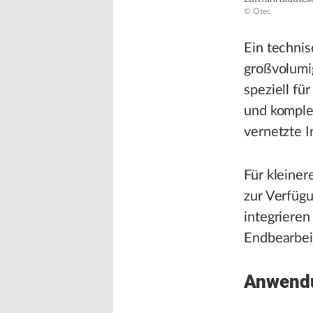
© Otec
Ein technis
großvolumi
speziell f
und komplex
vernetzte 
Für kleiner
zur Verfügu
integrieren
Endbearbei
Anwendu