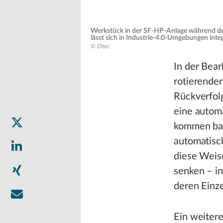
Werkstück in der SF-HP-Anlage während der 
lässt sich in Industrie-4.0-Umgebungen inte
© Otec
In der Bear
rotierende
Rückverfol
eine autom
kommen bau
automatisc
diese Weis
senken – i
deren Einz
Ein weitere