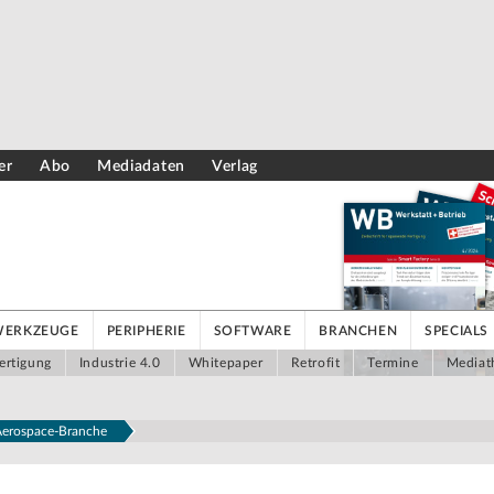
er
Abo
Mediadaten
Verlag
WERKZEUGE
PERIPHERIE
SOFTWARE
BRANCHEN
SPECIALS
ertigung
Industrie 4.0
Whitepaper
Retrofit
Termine
Mediat
r Aerospace-Branche