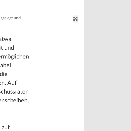
usgelegt und
 etwa
it und
ermöglichen
Dabei
die
en. Auf
schussraten
enscheiben,
 auf