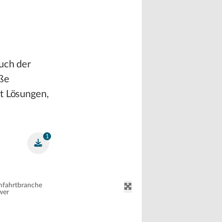
uch der
äße
ht Lösungen,
1
aumfahrtbranche
wer