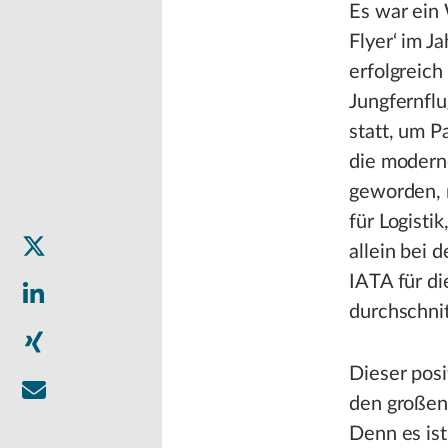
Es war ein
Flyer‘ im J
erfolgreich
Jungfernflu
statt, um P
die moderne
geworden, 
für Logisti
allein bei 
IATA für d
durchschnit
Dieser posi
den großen 
Denn es ist