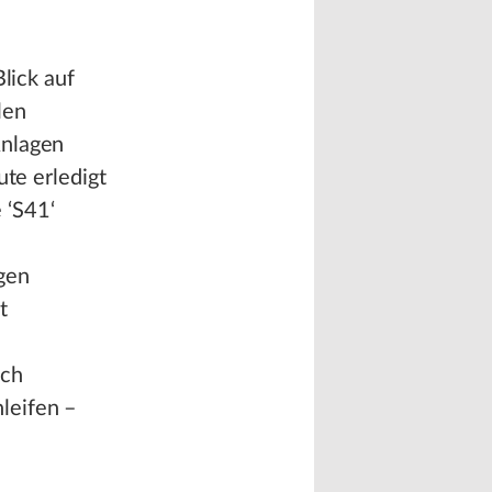
lick auf
len
Anlagen
ute erledigt
 ‘S41‘
gen
t
uch
leifen –