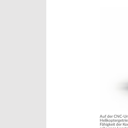
Auf der CNC-Uni
Helikoptergetrie
Fähigkeit der K