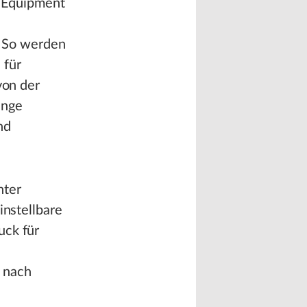
l Equipment
n. So werden
 für
von der
enge
nd
hter
instellbare
uck für
 nach