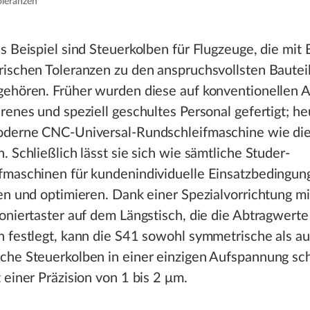
oleranzen
s Beispiel sind Steuerkolben für Flugzeuge, die mit B
rischen Toleranzen zu den anspruchsvollsten Bautei
gehören. Früher wurden diese auf konventionellen 
renes und speziell geschultes Personal gefertigt; he
oderne CNC-Universal-Rundschleifmaschine wie die
. Schließlich lässt sie sich wie sämtliche Studer-
fmaschinen für kundenindividuelle Einsatzbedingun
en und optimieren. Dank einer Spezialvorrichtung mi
oniertaster auf dem Längstisch, die die Abtragwerte
h festlegt, kann die S41 sowohl symmetrische als a
che Steuerkolben in einer einzigen Aufspannung sch
 einer Präzision von 1 bis 2 μm.