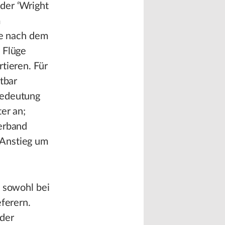
der ‘Wright
m
re nach dem
 Flüge
tieren. Für
tbar
Bedeutung
er an;
verband
 Anstieg um
− sowohl bei
eferern.
 der