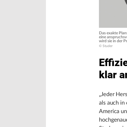
Das exakte Plans
eine anspruchsv
wird sie in der 
© Studer
Effiz
klar 
„Jeder Her
als auch in
America un
hochgenaue