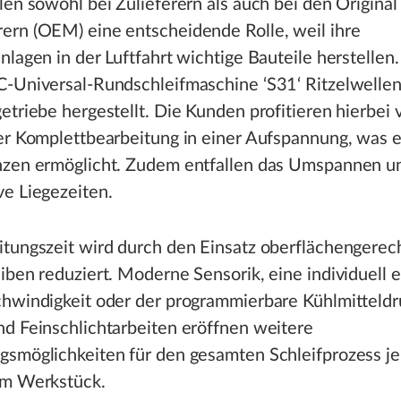
len sowohl bei Zulieferern als auch bei den Origina
ern (OEM) eine entscheidende Rolle, weil ihre
nlagen in der Luftfahrt wichtige Bauteile herstelle
C-Universal-Rundschleifmaschine ‘S31‘ Ritzelwellen
etriebe hergestellt. Die Kunden profitieren hierbei 
der Komplettbearbeitung in einer Aufspannung, was 
nzen ermöglicht. Zudem entfallen das Umspannen u
e Liegezeiten.
itungszeit wird durch den Einsatz oberflächengerec
iben reduziert. Moderne Sensorik, eine individuell e
chwindigkeit oder der programmierbare Kühlmitteldr
d Feinschlichtarbeiten eröffnen weitere
gsmöglichkeiten für den gesamten Schleifprozess je
em Werkstück.