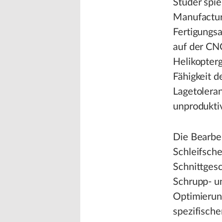
Studer spie
Manufactur
Fertigungsa
auf der CN
Helikopterg
Fähigkeit 
Lagetolera
unproduktiv
Die Bearbe
Schleifsche
Schnittges
Schrupp- un
Optimierun
spezifisch