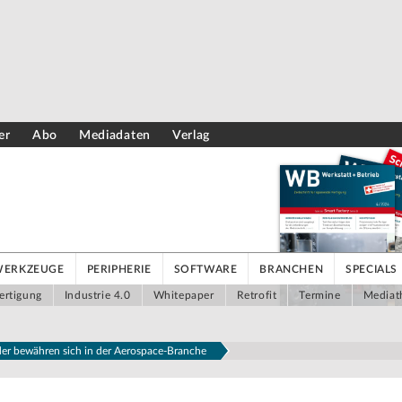
er
Abo
Mediadaten
Verlag
WERKZEUGE
PERIPHERIE
SOFTWARE
BRANCHEN
SPECIALS
ertigung
Industrie 4.0
Whitepaper
Retrofit
Termine
Mediat
r bewähren sich in der Aerospace-Branche