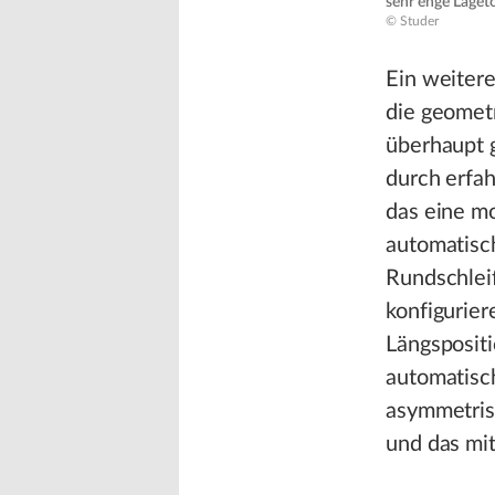
sehr enge Laget
© Studer
Ein weitere
die geomet
überhaupt 
durch erfah
das eine m
automatisch
Rundschlei
konfigurier
Längspositi
automatisc
asymmetris
und das mit