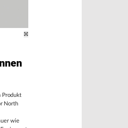
innen
m Produkt
or North
uer wie