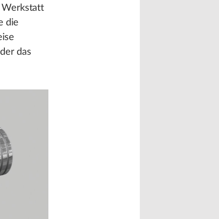
 Werkstatt
e die
eise
der das