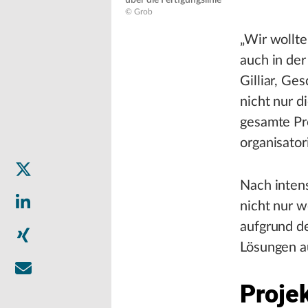
über die Fertigungslinie
© Grob
„Wir wollte
auch in der
Gilliar, Ge
nicht nur d
gesamte Pro
organisatori
Nach inten
nicht nur w
aufgrund de
Lösungen au
Proje