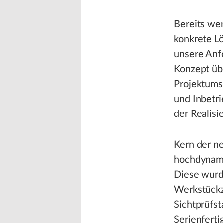
Bereits we
konkrete L
unsere Anf
Konzept übe
Projektumse
und Inbetri
der Realisi
Kern der ne
hochdynami
Diese wurde
Werkstückz
Sichtprüfst
Serienferti