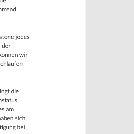
die
nehmend
storie jedes
i der
 können wir
rchlaufen
ngt die
status,
es am
haben sich
tigung bei