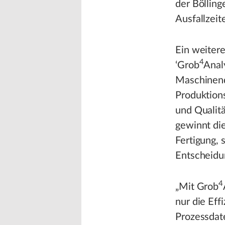
der Bölling
Ausfallzeite
Ein weitere
4
‘Grob
Analy
Maschinend
Produktion
und Qualitä
gewinnt die
Fertigung, 
Entscheidu
4
„Mit Grob
nur die Eff
Prozessdat