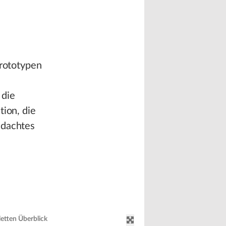
Prototypen
 die
tion, die
hdachtes
letten Überblick