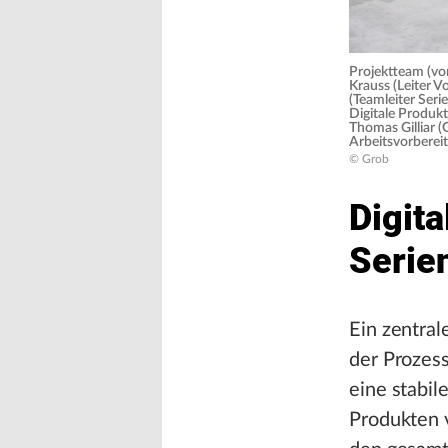
Projektteam (von
Krauss (Leiter 
(Teamleiter Ser
Digitale Produk
Thomas Gilliar (
Arbeitsvorbereit
© Grob
Digita
Serie
Ein zentral
der Prozess
eine stabil
Produkten 