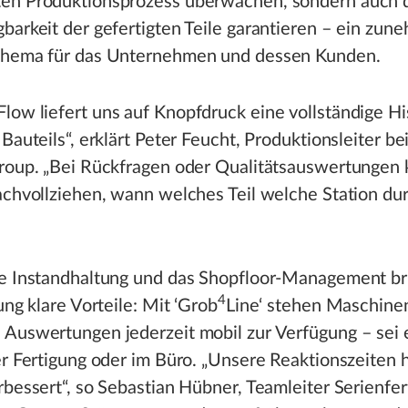
en Produktionsprozess überwachen, sondern auch 
barkeit der gefertigten Teile garantieren – ein zu
Thema für das Unternehmen und dessen Kunden.
Flow liefert uns auf Knopfdruck eine vollständige Hi
 Bauteils“, erklärt Peter Feucht, Produktionsleiter be
Group. „Bei Rückfragen oder Qualitätsauswertungen
achvollziehen, wann welches Teil welche Station du
ie Instandhaltung und das Shopfloor-Management bri
4
ung klare Vorteile: Mit ‘Grob
Line‘ stehen Maschinen
 Auswertungen jederzeit mobil zur Verfügung – sei 
er Fertigung oder im Büro. „Unsere Reaktionszeiten 
rbessert“, so Sebastian Hübner, Teamleiter Serienfer