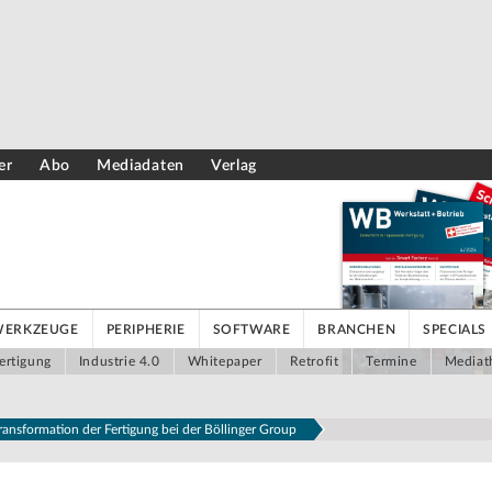
er
Abo
Mediadaten
Verlag
WERKZEUGE
PERIPHERIE
SOFTWARE
BRANCHEN
SPECIALS
ertigung
Industrie 4.0
Whitepaper
Retrofit
Termine
Mediat
Transformation der Fertigung bei der Böllinger Group