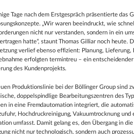
nige Tage nach dem Erstgespräch präsentierte das 
ösungskonzepte. „Wir waren beeindruckt, wie schne
orderungen nicht nur verstanden, sondern in ein um
rtragen hatte“, staunt Thomas Gilliar noch heute. D
tzung verlief ebenso effizient: Planung, Lieferung, I
ebnahme erfolgten termintreu – ein entscheidender 
erung des Kundenprojekts.
uen Produktionslinie bei der Böllinger Group sind z
sche, doppelspindlige Bearbeitungszentren des Typ
n in eine Fremdautomation integriert, die automati
ufuhr, Hochdruckreinigung, Vakuumtrocknung und 
ation umfasst. Damit gelang es, den Übergang in die
gung nicht nur technologisch, sondern auch prozessu