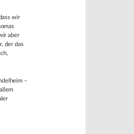
dass wir
Thomas
wir aber
, der das
ch,
indelheim –
allem
aler