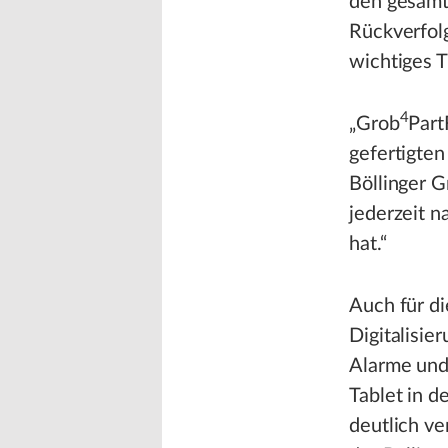
den gesamt
Rückverfolg
wichtiges 
4
„Grob
Part
gefertigten
Böllinger 
jederzeit n
hat.“
Auch für d
Digitalisier
Alarme und
Tablet in d
deutlich ve