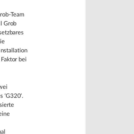
Grob-Team
ll Grob
setzbares
ie
nstallation
Faktor bei
wei
s ‘G320‘.
sierte
eine
al