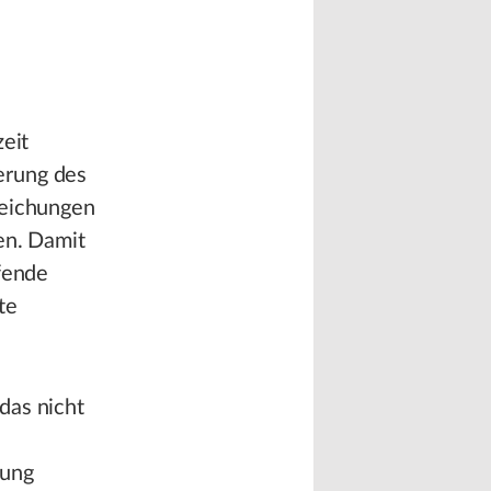
zeit
erung des
weichungen
en. Damit
ufende
te
das nicht
rung