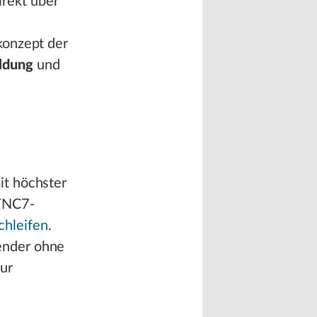
rekt über
konzept der
ldung
und
it höchster
 TNC7-
chleifen
.
ender ohne
ur