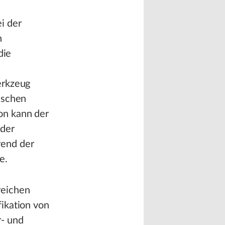
i der
n
die
erkzeug
ischen
on kann der
 der
rend der
e.
reichen
fikation von
- und