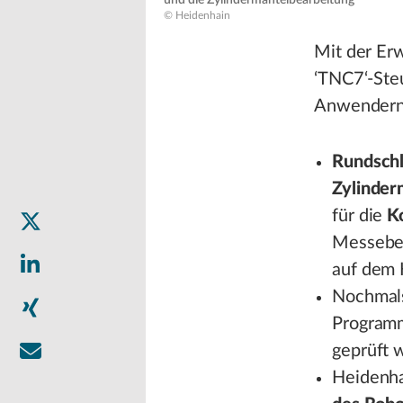
und die Zylindermantelbearbeitung
© Heidenhain
Mit der Er
‘TNC7‘-Ste
Anwendern 
Rundschl
Zylinder
für die
K
Messebes
auf dem 
Nochmal
Programm
geprüft 
Heidenha