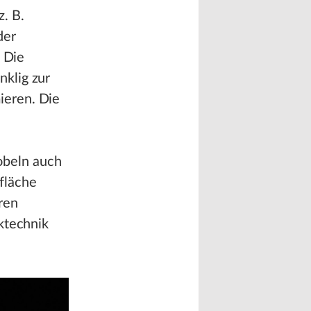
. B.
der
. Die
klig zur
ieren. Die
obeln auch
fläche
ren
ktechnik