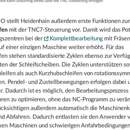
e kann zukünftig direkt über die TNC-Steuerung erfolgen
O stellt Heidenhain außerdem erste Funktionen zu
fen
mit der TNC7-Steuerung vor. Damit wird das Pot
gszentren bei der
Komplettbearbeitung
mit Fräsen
uf einer einzigen Maschine weiter erhöht. Für das
fen stehen standardisierte Zyklen ebenso zur Verfü
ten der Schleifscheiben. Die Zyklen unterstützen s
leifen als auch Kurzhubschleifen von rotationssym
n. Pendel- und Zustellbewegungen erfolgen dabei 
. Dadurch ist es möglich, den Bearbeitungsprozess 
hren zu optimieren, ohne das NC-Programm zu verän
ücksichtigen außerdem automatisch die Maschinenk
nd Abfahren. Dadurch entlasten sie den Anwender v
xen Maschinen und schwierigen Anfahrbedingungen