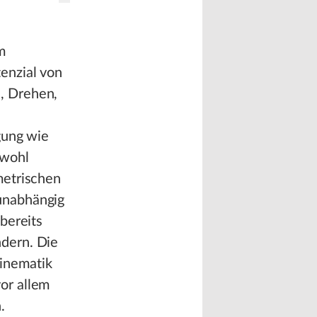
m
enzial von
, Drehen,
gung wie
owohl
metrischen
unabhängig
bereits
dern. Die
inematik
or allem
.