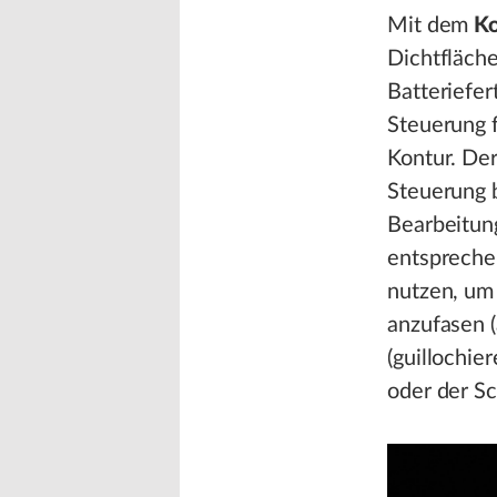
Mit dem
Ko
Dichtfläche
Batteriefer
Steuerung 
Kontur. De
Steuerung 
Bearbeitun
entspreche
nutzen, um
anzufasen (
(guillochie
oder der S