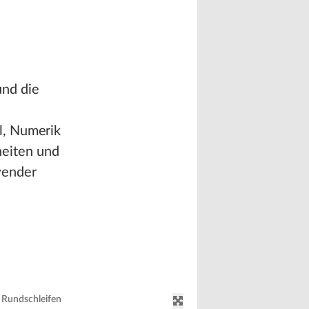
und die
l, Numerik
eiten und
wender
s Rundschleifen