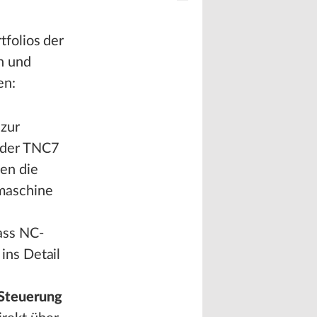
folios der
n und
en:
zur
 der TNC7
en die
maschine
ass NC-
ins Detail
Steuerung