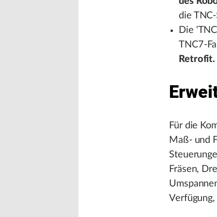
des Robo
die TNC-
Die ‘TNC
TNC7-Fam
Retrofit.
Erwei
Für die Ko
Maß- und F
Steuerunge
Fräsen, Dr
Umspannen 
Verfügung,