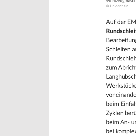
Werkzeugmaschin
© Heidenhain
Auf der EM
Rundschlei
Bearbeitun
Schleifen a
Rundschlei
zum Abrich
Langhubsch
Werkstücke
voneinander
beim Einfa
Zyklen ber
beim An- u
bei komple