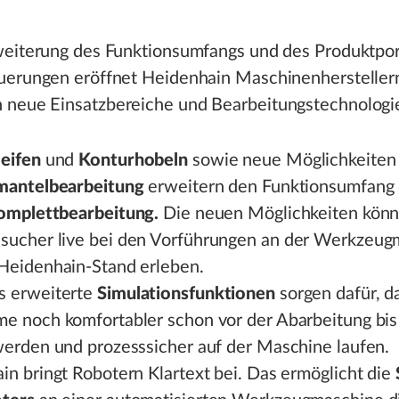
weiterung des Funktionsumfangs und des Produktport
uerungen eröffnet Heidenhain Maschinenhersteller
neue Einsatzbereiche und Bearbeitungstechnologi
eifen
und
Konturhobeln
sowie neue Möglichkeiten 
mantelbearbeitung
erweitern den Funktionsumfang
omplettbearbeitung.
Die neuen Möglichkeiten könn
ucher live bei den Vorführungen an der Werkzeug
Heidenhain-Stand erleben.
s erweiterte
Simulationsfunktionen
sorgen dafür, d
e noch komfortabler schon vor der Abarbeitung bis 
werden und prozesssicher auf der Maschine laufen.
in bringt Robotern Klartext bei. Das ermöglicht die