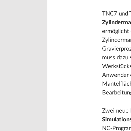
TNC7 und T
Zylinderma
ermöglicht 
Zylinderman
Gravierpro
muss dazu 
Werkstücks
Anwender e
Mantelfläc
Bearbeitun
Zwei neue 
Simulation
NC-Program