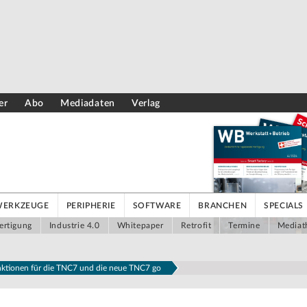
er
Abo
Mediadaten
Verlag
WERKZEUGE
PERIPHERIE
SOFTWARE
BRANCHEN
SPECIALS
ertigung
Industrie 4.0
Whitepaper
Retrofit
Termine
Mediat
ktionen für die TNC7 und die neue TNC7 go