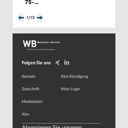
75-
Jähriges
gemeinsam
1
/
15
mit
Partner
Iscar
Folgen Sie uns
Kontakt
Abo Kündigung
Zeitschrift
Mein Login
Mediadaten
Abo
Abonnieren Sie unseren