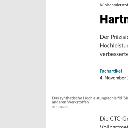
Kühlschmierstof
Hartm
Der Präzisi
Hochleistun
verbesserte
Fachartikel
4. November 
Das synthetische Hochleistungsschleiföl ‘Si
anderen Werkstoffen
© Oelheld
Die CTC-Gru
Vollhartme