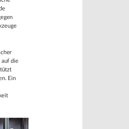
sche
nde
gegen
rkzeuge
scher
 auf die
tützt
en. Ein
keit