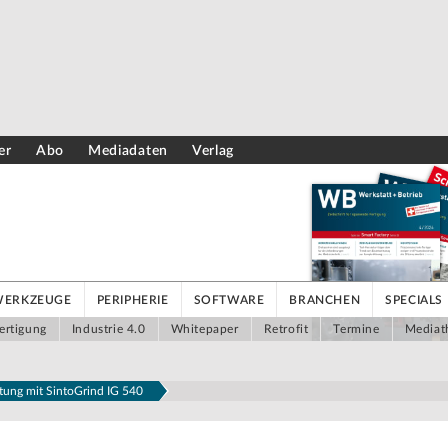
er
Abo
Mediadaten
Verlag
WERKZEUGE
PERIPHERIE
SOFTWARE
BRANCHEN
SPECIALS
ertigung
Industrie 4.0
Whitepaper
Retrofit
Termine
Mediat
stung mit SintoGrind IG 540