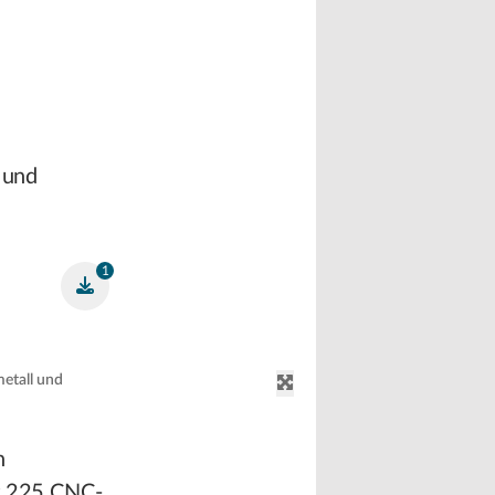
 und
1
metall und
n
er 225 CNC-