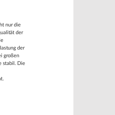
t nur die
ualität der
ie
lastung der
ei großen
 stabil. Die
t.