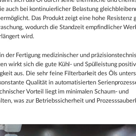
währt sich das Öl durch seine thermische und chemi
 die auch bei kontinuierlicher Belastung gleichbleibe
ermöglicht. Das Produkt zeigt eine hohe Resistenz 
aschung, wodurch die Standzeit empfindlicher We
rlängert wird.
n der Fertigung medizinischer und präzisionstechni
 wirkt sich die gute Kühl- und Spülleistung positiv
eit aus. Die sehr feine Filterbarkeit des Öls unters
onstante Qualität in automatisierten Serienprozess
chnischer Vorteil liegt im minimalen Schaum- und
ten, was zur Betriebssicherheit und Prozesssauber