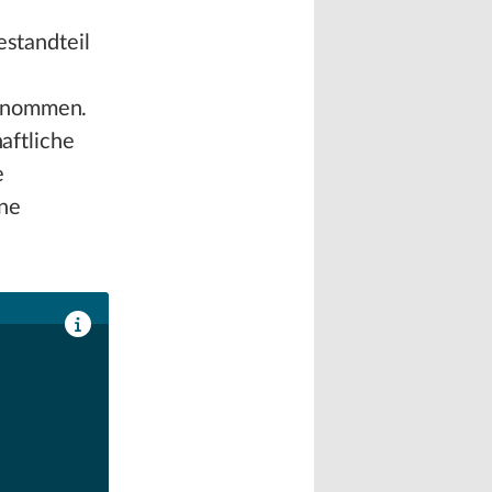
estandteil
genommen.
haftliche
e
ine