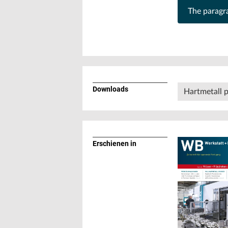
The parag
Downloads
Hartmetall p
Erschienen in