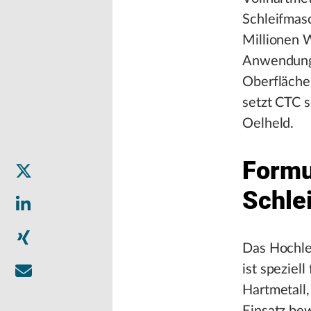
Schleifmasc
Millionen 
Anwendunge
Oberflächen
setzt CTC s
Oelheld.
Formu
Schle
Das Hochle
ist speziel
Hartmetall