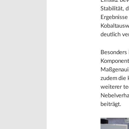
Einsatz be
Stabilität,
Ergebnisse 
Kobaltausw
deutlich ve
Besonders i
Komponenten
Maßgenauigk
zudem die k
weiterer te
Nebelverhal
beiträgt.