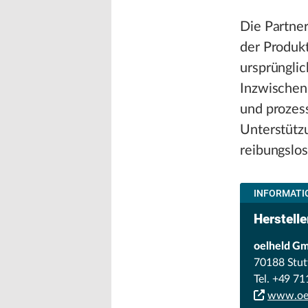
Die Partner
der Produkt
ursprüngli
Inzwischen 
und prozes
Unterstützu
reibungslo
INFORMATIO
Herstelle
oelheld G
70188 Stut
Tel. +49 7
www.oe