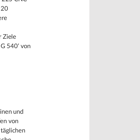
 20
ere
 Ziele
 IG 540‘ von
finen und
fen von
täglichen