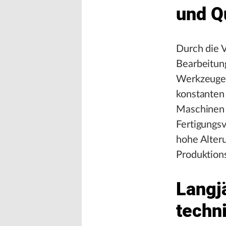
und Qu
Durch die 
Bearbeitung
Werkzeuge 
konstanten 
Maschinen 
Fertigungsv
hohe Alteru
Produktion
Langj
techn