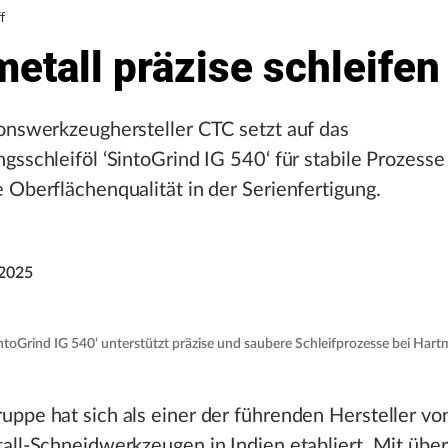
f
etall präzise schleifen
onswerkzeughersteller CTC setzt auf das
gsschleiföl ‘SintoGrind IG 540‘ für stabile Prozesse
 Oberflächenqualität in der Serienfertigung.
2025
ntoGrind IG 540‘ unterstützt präzise und saubere Schleifprozesse bei Hart
ppe hat sich als einer der führenden Hersteller vo
tall-Schneidwerkzeugen in Indien etabliert. Mit üb