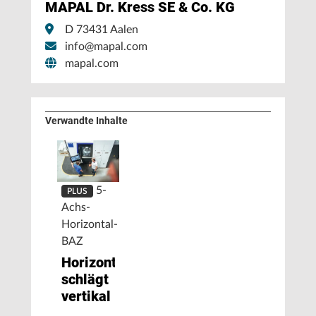
MAPAL Dr. Kress SE & Co. KG
D 73431 Aalen
info@mapal.com
mapal.com
Verwandte Inhalte
5-
PLUS
Achs-
Horizontal-
BAZ
Horizontal
schlägt
vertikal