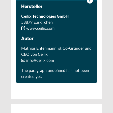
Hersteller
Ceilix Technologies GmbH
53879 Euskirchen
www.ceilix.com
Autor
Mathias Entenmann ist Co-Gründer und
CEO von Ceilix
info@ceilix.com
The paragraph
undefined
has not been
created yet.