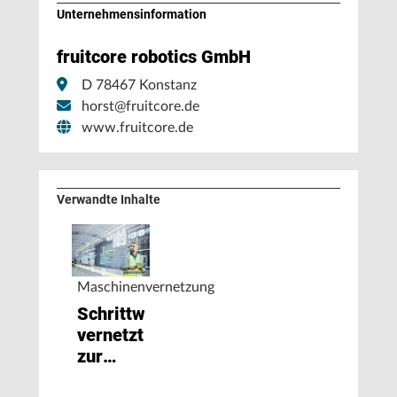
Unternehmens­information
fruitcore robotics GmbH
D 78467 Konstanz
horst@fruitcore.de
www.fruitcore.de
Verwandte Inhalte
Maschinenvernetzung
Schrittweise
vernetzt
zur
durchgängig