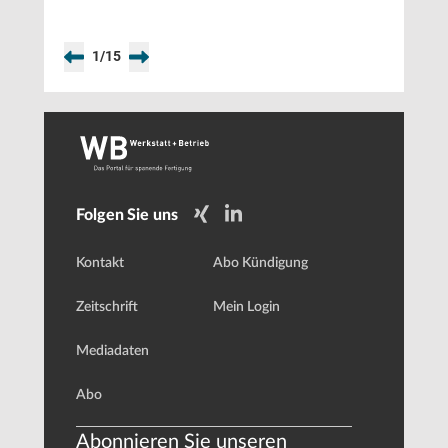
digitalen
Fertigung
1
/
15
Folgen Sie uns
Kontakt
Abo Kündigung
Zeitschrift
Mein Login
Mediadaten
Abo
Abonnieren Sie unseren