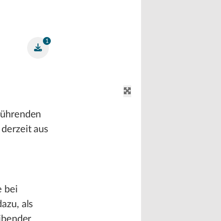
1
führenden
derzeit aus
 bei
azu, als
ibender