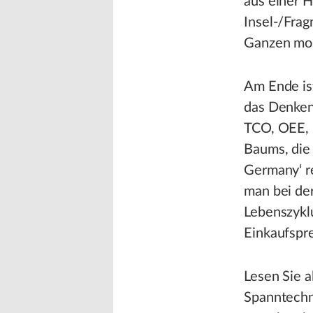
aus einer H
Insel-/Fra
Ganzen mont
Am Ende ist
das Denken 
TCO, OEE, I
Baums, die 
Germany‘ r
man bei de
Lebenszyklu
Einkaufspre
Lesen Sie a
Spanntechni