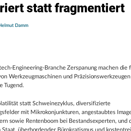
riert statt fragmentiert
Helmut Damm
htech-Engineering-Branche Zerspanung machen die 
 von Werkzeugmaschinen und Präzisionswerkzeugen 
ne Tugend.
atilität statt Schweinezyklus, diversifizierte
felder mit Mikrokonjunkturen, angestaubtes Image
tern sowie Rentenboom bei Bestandsexperten, und d
m Staat, überbordender Bürokratismus und kostentre