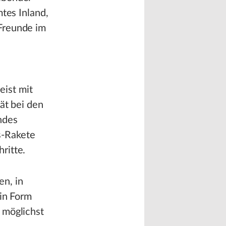
mtes Inland,
Freunde im
ist mit
ät bei den
ndes
s-Rakete
ritte.
n, in
 in Form
 möglichst