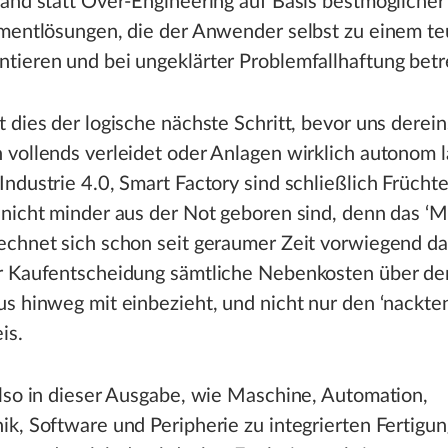
and statt Over-Engineering auf Basis bestmöglicher
gmentlösungen, die der Anwender selbst zu einem t
ieren und bei ungeklärter Problemfallhaftung betr
 dies der logische nächste Schritt, bevor uns derein
vollends verleidet oder Anlagen wirklich autonom l
ndustrie 4.0, Smart Factory sind schließlich Frücht
nicht minder aus der Not geboren sind, denn das ‘M
echnet sich schon seit geraumer Zeit vorwiegend d
r Kaufentscheidung sämtliche Nebenkosten über de
s hinweg mit einbezieht, und nicht nur den ‘nackten
is.
lso in dieser Ausgabe, wie Maschine, Automation,
k, Software und Peripherie zu integrierten Fertigu