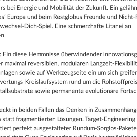
rs bei Energie und Mobilität der Zukunft. Ein geläh
ses‘ Europa und beim Restglobus Freunde und Nicht-
echsel-Dich-Spiel. Eine schmerzhafte Litanei an
n.
: Ein diese Hemmnisse überwindender Innovationsge
r maximal reversiblen, modularen Langzeit-Flexibilit
anlagen sowie auf Werkzeugseite ein um sich greife
ertungs-Kreislaufsystem rund um die Rohstoffprei
allsubstrate sowie permanente evolutionäre Fortsch
teckt in beiden Fällen das Denken in Zusammenhänge
n statt fragmentierten Lösungen. Target-Engineering
tiert perfekt ausgestalteter Rundum-Sorglos-Pakete