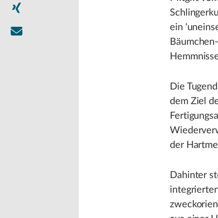
Schlingerku
ein ‘unein
Bäumchen-w
Hemmnisse
Die Tugend
dem Ziel de
Fertigungs
Wiederverw
der Hartmet
Dahinter s
integrierte
zweckorien