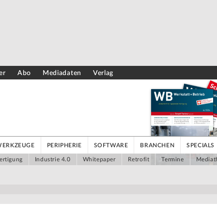
er
Abo
Mediadaten
Verlag
WERKZEUGE
PERIPHERIE
SOFTWARE
BRANCHEN
SPECIALS
ertigung
Industrie 4.0
Whitepaper
Retrofit
Termine
Mediat