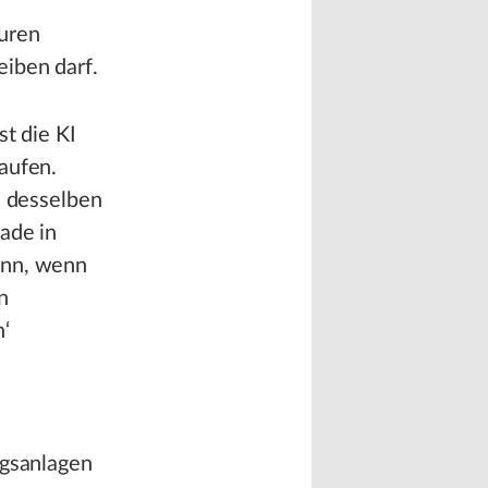
euren
eiben darf.
st die KI
aufen.
e desselben
ade in
ann, wenn
n
‘
ngsanlagen